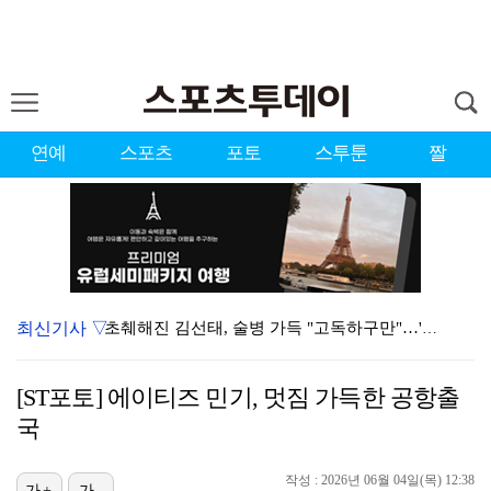
연예
스포츠
포토
스투툰
짤
최신기사 ▽
초췌해진 김선태, 술병 가득 "고독하구만"…'리센느 사…
김하성, 선발 복귀전서 2타수 무안타 침묵…팀도 연장 …
[ST포토] 에이티즈 민기, 멋짐 가득한 공항출
'디아즈 또 무너졌다' 다저스, 끝내기 홈런 맞으며 애…
국
[ST포토] 정지효, 힘찬 티샷
작성 : 2026년 06월 04일(목) 12:38
[ST포토] 전예성, 얼음 주머니와 함께
가+
가-