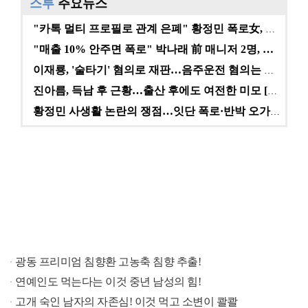
스투
주요뉴스
"카톡 멀티 프로필로 관계 은폐" 황정민 폭로女, 문자…
"매출 10% 안주면 폭로" 박나래 前 매니저 2명, …
이재룡, '술타기' 혐의로 재판…음주운전 혐의는 미적용…
진아름, 득남 후 근황…출산 후에도 여전한 미모 [스타…
황정민 사생활 논란의 쟁점…잇단 폭로·반박 오가는 소모…