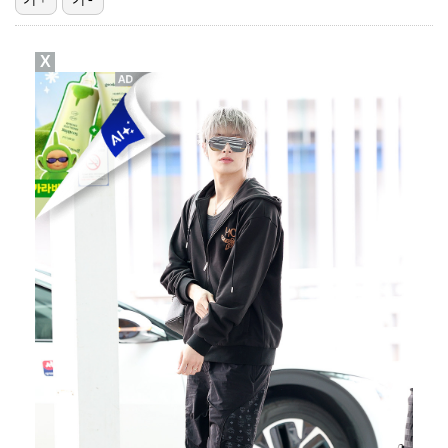
[ST포토] 전예성, 목표지점 확인
X
[ST포토] 전예성, 페어웨이 정조준
[ST포토] 인사하는 정지효
이정후, 디트로이트전서 결승 2타점 적시타 작렬…타율 …
송성문, 나흘 만에 선발 출전해 2타수 1안타…3루 도…