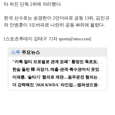
타 뒤진 단독 2위에 자리했다.
한국 선수로는 송영한이 2언더파로 공동 13위, 김민규
와 안병훈이 3오버파로 나란히 공동 48위에 올랐다.
[스포츠투데이 강태구 기자 sports@stoo.com]
스투
주요뉴스
"카톡 멀티 프로필로 관계 은폐" 황정민 폭로女, 문자…
한숨 돌린 韓 극장가, 매출·관객·특수관까지 웃었다 […
이재룡, '술타기' 혐의로 재판…음주운전 혐의는 미적용…
더 강력해진 '2026 KWDA' 라인업…앰퍼샌드원·나…