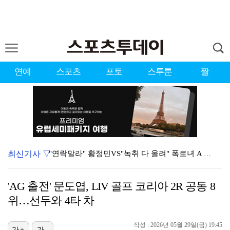
연예
스포츠
포토
스투툰
짤
최신기사 ▽
"연락말라" 황정민VS"녹취 다 올려" 폭로녀 A 씨,…
'오케이 마담2' 500만 공약, 박성웅 상탈→배정남은…
'AG 출전' 문도엽, LIV 골프 코리아 2R 공동 8
황정민 폭로자 "아들 연극 몰래 관람? 소품 준비 돕고…
위…선두와 4타 차
10주년인데 40명뿐?…블랙핑크 행사 공지에 팬심 폭발…
작성 : 2026년 05월 29일(금) 19:45
가+
가-
이강인, 드디어 아틀레티코 선수단과 만났다…시메오네 감…