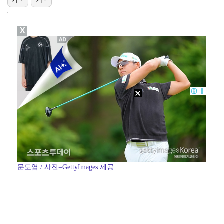
김혜성, 마이너리그 트리플A서 4경기 연속 무안타 침묵…
X
'나솔' 24기 옥순, 출연료 미지급 폭로 "1년 넘게…
'오디세이'·'스파이더맨4', 박스오피스 투톱…기록 경…
KBO, 기록적인 폭염으로 9일까지 리그 중단…내달 6…
"매출 10% 안주면 폭로" 박나래 前 매니저 2명, …
문도엽 / 사진=GettyImages 제공