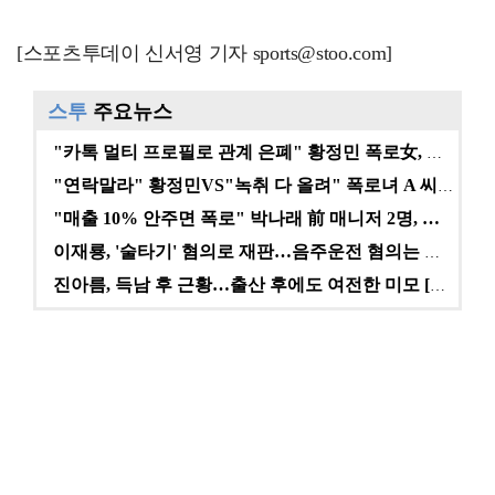
[스포츠투데이 신서영 기자 sports@stoo.com]
스투
주요뉴스
"카톡 멀티 프로필로 관계 은폐" 황정민 폭로女, 문자…
"연락말라" 황정민VS"녹취 다 올려" 폭로녀 A 씨,…
"매출 10% 안주면 폭로" 박나래 前 매니저 2명, …
이재룡, '술타기' 혐의로 재판…음주운전 혐의는 미적용…
진아름, 득남 후 근황…출산 후에도 여전한 미모 [스타…