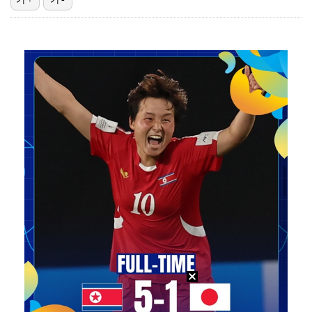
기록적인 폭염에 멈췄던 KBO, 11일부터 순위 경쟁 …
고영욱, 도 넘은 저격 논란…이번엔 박하선에 "감당 안…
'선업튀' 서혜원, 결혼 4개월 만에 임신 경사 "행복…
경찰, 대한축구협회 '심판 성접대 논란' 수사 여부 검…
정연, JYP엔터 떠나 새 시작 "가장 큰 중심 트와이…