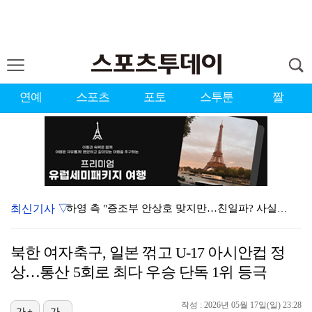
연예
스포츠
포토
스투툰
짤
최신기사 ▽
하영 측 "증조부 안상호 맞지만…친일파? 사실무근" […
'방송 출연' 유명 산부인과 원장, 프로포폴 셀프 투약…
북한 여자축구, 일본 꺾고 U-17 아시안컵 정
"스토킹 피해자" 황정민VS"2억대 손해배상" A 씨,…
상…통산 5회로 최다 우승 단독 1위 등극
"블랙핑크 데뷔 10주년 행사로 국중박 입장 통제"…문…
작성 : 2026년 05월 17일(일) 23:28
가+
가-
김지원, 어린이병원에 1억원 쾌척 "'닥터X' 촬영 중…