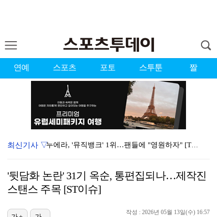
연예
스포츠
포토
스투툰
짤
최신기사 ▽
누에라, '뮤직뱅크' 1위…팬들에 "영원하자" [TV캡…
강채연, 제주삼다수 2R 깜짝 선두 도약…박민지 공동 …
'뒷담화 논란' 31기 옥순, 통편집되나…제작진
폭발까지 5분…안보현·정은채, 목숨 건 사투 시작(재벌…
스탠스 주목 [ST이슈]
이강인, 아틀레티코 마드리드 첫 훈련 진행…9일 맨시티…
작성 : 2026년 05월 13일(수) 16:57
가+
가-
대한축구협회의 '심판 성접대'…최악의 경우 런던 올림픽…