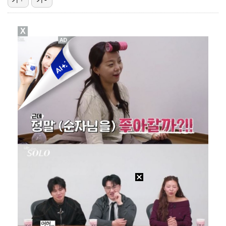
태국에서 새 도전 시작하는 박항서 감독 "원팀 만들어 …
X
폭발물 지킨 안보현, '악마 교관' 정은채와 재회(재벌…
대놓고 '심판 마사지'로 결재 받기도…최종 결재권자는 …
외신까지 퍼지고 있는 축구협회 성접대 논란…2002 한…
보스턴, 'KBO MVP' 페디 무너뜨리며 연장 13회…