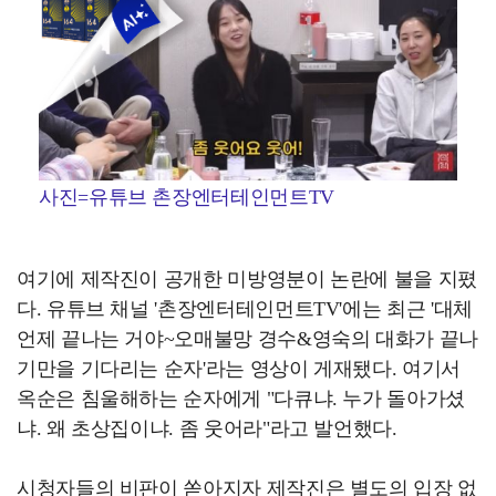
사진=유튜브 촌장엔터테인먼트TV
여기에 제작진이 공개한 미방영분이 논란에 불을 지폈
다. 유튜브 채널 '촌장엔터테인먼트TV'에는 최근 '대체
언제 끝나는 거야~오매불망 경수&영숙의 대화가 끝나
기만을 기다리는 순자'라는 영상이 게재됐다. 여기서
옥순은 침울해하는 순자에게 "다큐냐. 누가 돌아가셨
냐. 왜 초상집이냐. 좀 웃어라"라고 발언했다.
시청자들의 비판이 쏟아지자 제작진은 별도의 입장 없