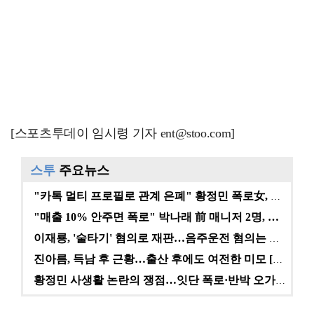
[스포츠투데이 임시령 기자 ent@stoo.com]
스투
주요뉴스
"카톡 멀티 프로필로 관계 은폐" 황정민 폭로女, 문자…
"매출 10% 안주면 폭로" 박나래 前 매니저 2명, …
이재룡, '술타기' 혐의로 재판…음주운전 혐의는 미적용…
진아름, 득남 후 근황…출산 후에도 여전한 미모 [스타…
황정민 사생활 논란의 쟁점…잇단 폭로·반박 오가는 소모…