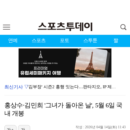
연예
스포츠
포토
스투툰
짤
최신기사 ▽
'김부장' 시즌2 흥행 잇는다…판타지오, IP 제작·매…
김하성, 선발 복귀전서 2타수 무안타 침묵…팀도 연장 …
홍상수·김민희 '그녀가 돌아온 날', 5월 6일 국
초췌해진 김선태, 술병 가득 "고독하구만"…'리센느 사…
내 개봉
'디아즈 또 무너졌다' 다저스, 끝내기 홈런 맞으며 애…
작성 : 2026년 04월 14일(화) 11:43
[ST포토] 전예성, 벌써 덥네
가+
가-