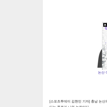
전
로그
즐겨찾기
많이 본 뉴스
최신 뉴스
연예
스포
논산 
[스포츠투데이 김현민 기자] 충남 논산
페이
트위
댓글
밴드
네이