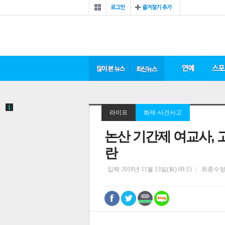
라이프
화제·사건사고
논산 기간제 여교사, 
란
입력
2018년 11월 13일(화) 09:15
최종수
0