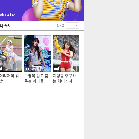
1
/ 2
어리더의 워
수영복 입고 춤
다양함 추구하
밤
추는 아이돌…
는 치어리더…