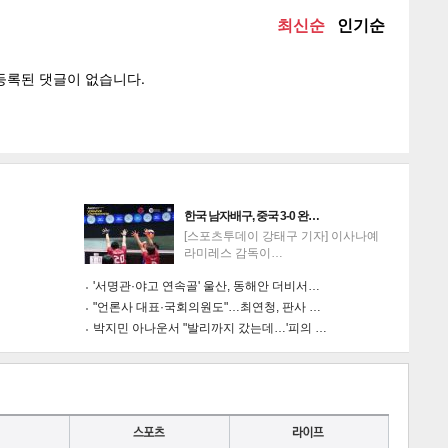
게
소
한국 남자배구, 중국 3-0 완…
[스포츠투데이 강태구 기자] 이사나예
라미레스 감독이…
'서명관·야고 연속골' 울산, 동해안 더비서…
"언론사 대표·국회의원도"…최연청, 판사 …
박지민 아나운서 "발리까지 갔는데…'피의 …