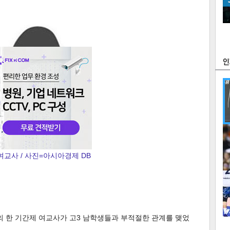
츠
라이프
포토
만화
FOC
많
연예
여교사 / 사진=아시아경제 DB
1
2
의 한 기간제 여교사가 고3 남학생들과 부적절한 관계를 맺었
텍스
텍스
url 복
인쇄
목록