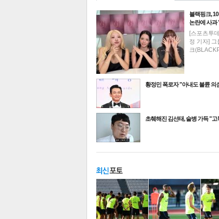
블랙핑크, 1
논란에 사과
[스포츠투
정 기자] 
크(BLACK
황정민 폭로자 "아내도 불륜 
최신뉴스
초췌해진 김선태, 술병 가득 "
기
주요뉴스