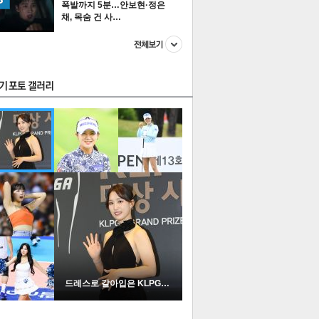
폭발까지 5분…안보현·정은
채, 목숨 건 사…
스투펀
US
이 본 뉴스
스포츠
포토
드레스로 갈아입은 KLPGA …