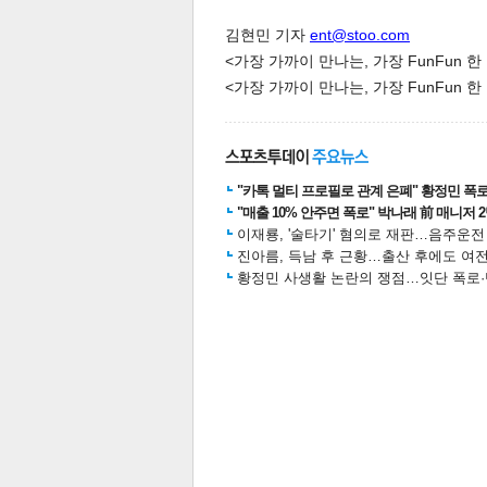
김현민 기자
ent@stoo.com
<가장 가까이 만나는, 가장 FunFun 
<가장 가까이 만나는, 가장 FunFun 
체
인
"카톡 멀티 프로필로 관계 은폐" 황정민 폭로女
"매출 10% 안주면 폭로" 박나래 前 매니저 
이재룡, '술타기' 혐의로 재판…음주운
진아름, 득남 후 근황…출산 후에도 여전
황정민 사생활 논란의 쟁점…잇단 폭로·반