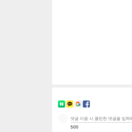
보
페이
트위
카카
밴드
네이