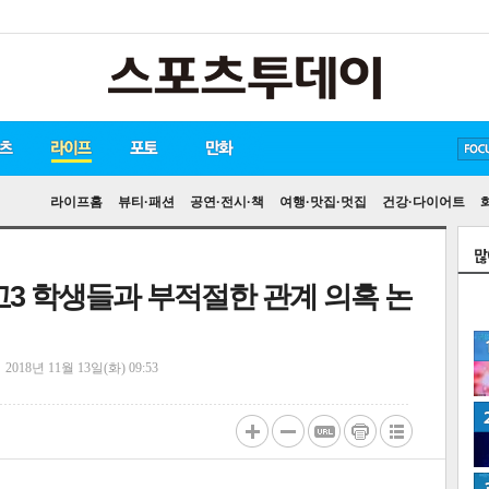
방탄소년단
손흥민
유아인
라이프홈
뷰티·패션
공연·전시·책
여행·맛집·멋집
건강·다이어트
고3 학생들과 부적절한 관계 의혹 논
정
2018년 11월 13일(화) 09:53