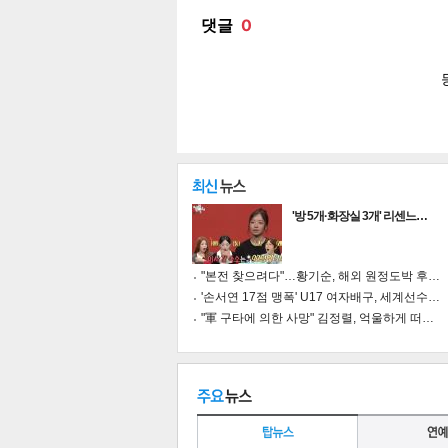
공유
유
로그
'방 5개·화장실 3개' 리센느…
"본전 찾으려다"…황기순, 해외 원정도박 후…
'손서연 17점 맹폭' U17 여자배구, 세계선수…
"軍 구타에 의한 사망" 김정렬, 억울하게 떠…