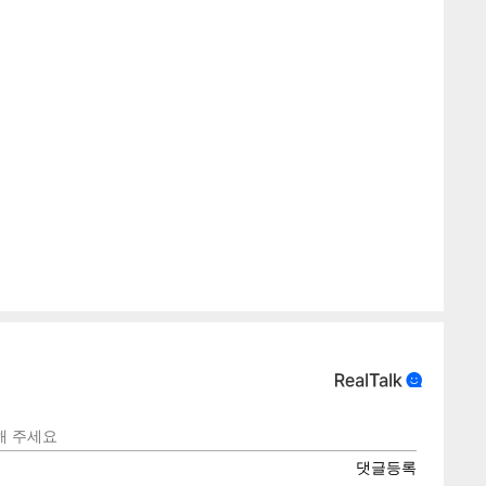
텍스
텍스
url 복
인쇄
목록