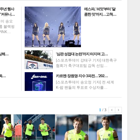
0주년 행사
에스파, '쇠맛'부터 '달
 "커뮤니…
콤한 맛'까지…고척…
데이 송오
그룹 블랙핑
PINK…
의심해…
'심판 성접대 논란'까지 터지며 고…
[스포츠투데이 강태구 기자] 대한축구
협회가 축구대표팀 감독 선임…
고독…
카르멘·장원영·지수 3파전…'202…
[스포츠투데이 송오정 기자] 전 세계
K-팝 팬들의 투표로 수상자를…
1
/ 3