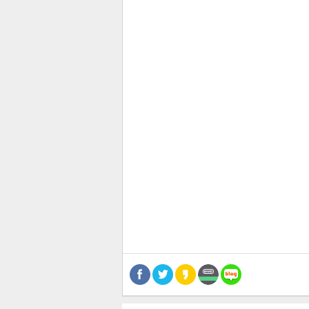
스북
터 공
달기
공유
버블
관련뉴스