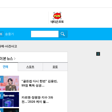
송중기
화제·사건사고
"골든컵 다시 한번" 김용빈,
99점 획득 성공…
카르멘·장원영·지수 3파
전…'2026 케이 월…