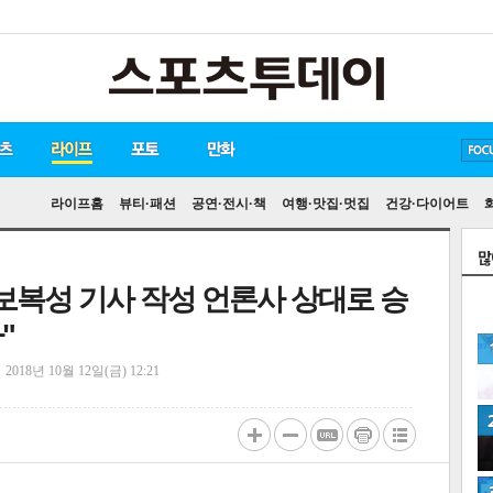
방탄소년단
손흥민
송중기
라이프홈
뷰티·패션
공연·전시·책
여행·맛집·멋집
건강·다이어트
 보복성 기사 작성 언론사 상대로 승
"
정
2018년 10월 12일(금) 12:21