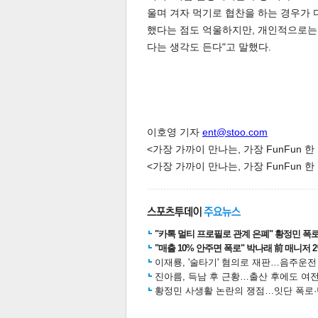
울며 겨자 먹기로 협찬을 하는 경우가 
했다는 점도 억울하지만, 개인적으로는
다는 생각도 든다"고 말했다.
체
인
이호영 기자
ent@stoo.com
<가장 가까이 만나는, 가장 FunFun 
<가장 가까이 만나는, 가장 FunFun 
"카톡 멀티 프로필로 관계 은폐" 황정민 폭로女
"매출 10% 안주면 폭로" 박나래 前 매니저 
이재룡, '술타기' 혐의로 재판…음주운
진아름, 득남 후 근황…출산 후에도 여전
황정민 사생활 논란의 쟁점…잇단 폭로·반