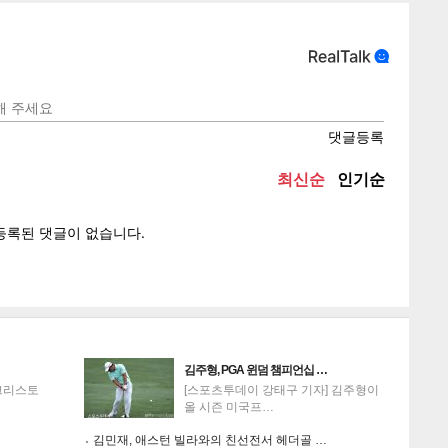
텍스
텍스
url 복
인쇄
목록
게
소
김주형, PGA 윈덤 챔피언십 …
크리스토
[스포츠투데이 강태구 기자] 김주형이
올 시즌 미국프…
김민재, 애스턴 빌라와의 친선전서 헤더골 …