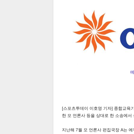
전
로그
즐겨찾기
많이 본 뉴스
최신 뉴스
연예
스포
에
[스포츠투데이 이호영 기자] 종합교육
한 모 언론사 등을 상대로 한 소송에서
페이
트위
댓글
밴드
네이
지난해 7월 모 언론사 편집국장 A는 에