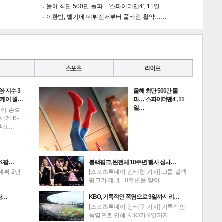
올해 최단 500만 돌파…'스파이더맨4', 11일…
이한범, 벨기에 데뷔전서부터 풀타임 활약……
·지수 3
올해 최단 500만 돌
6 케이 월…
파…'스파이더맨4', 11
일…
데이 송오
세계 K-
투표…
K팝…
블랙핑크, 완전체 10주년 행사 성사…
데뷔 2년
[스포츠투데이 김태형 기자] 그룹 블랙
…
핑크가 데뷔 10주년을 맞아 …
환…
KBO, 기록적인 폭염으로 9일까지 리…
[스포츠투데이 강태구 기자] 기록적인
폭염으로 인해 KBO가 9일까지…