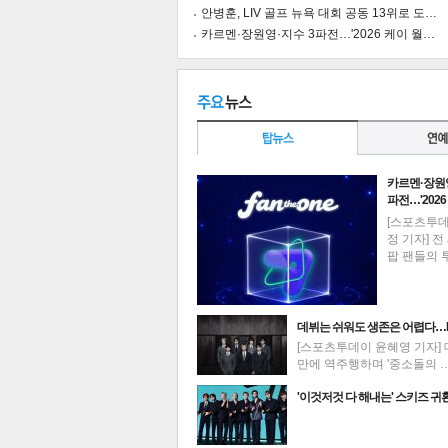
안병훈, LIV 골프 뉴욕 대회 공동 13위로 도…
카르멘·장원영·지수 3파전…'2026 케이 월…
카르멘·장원영
파전…'202
[스포츠투
정 기자] 전 
팝 팬들의 
데뷔는 쉬워도 생존은 어렵다…
[스포츠투데이 윤혜영 기자] 
만에 역주행하며 '중소돌의 
기
최신뉴스
'이것저것 다 해내는' 스키즈 귀