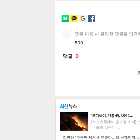
페이
트위
카카
밴드
네이
공유
유
로그
'오디세이', 개봉 4일차에 1…
[스포츠투데이 송오정 기자] 
퍼 놀란 감독의 …
김민하 "주근깨 제거 권유받아…왜 문제인지…