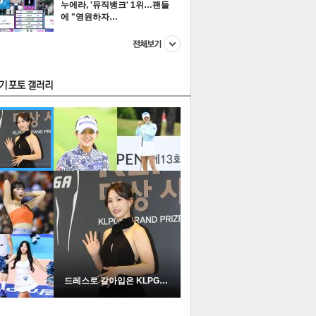
누에라, '뮤직뱅크' 1위…팬들
에 "영원하자…
스투펀
US
이 본 뉴스
스포츠
포토
드레스로 갈아입은 KLPGA …