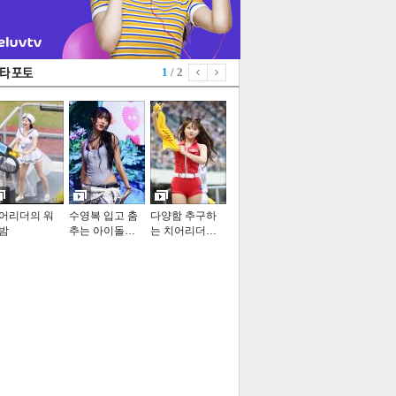
1
/ 2
어리더의 워
수영복 입고 춤
다양함 추구하
밤
추는 아이돌…
는 치어리더…