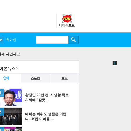
유아인
화제·사건사고
황정민 20년 팬, 사생활 폭로
A 씨에 "잘못…
데뷔는 쉬워도 생존은 어렵
다…K팝 아이돌 …