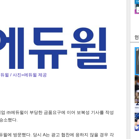
츠
라이프
포토
만화
FOC
듀윌 / 사진=에듀윌 제공
많
연예
1
기업 ㈜에듀윌이 부당한 금품요구에 이어 보복성 기사를 작성
 승소했다.
2
텍스
텍스
url 복
인쇄
목록
듀윌에 방문했다. 당시 A는 광고 협찬에 응하지 않을 경우 각