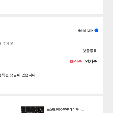
게
소
텍스
텍스
url 복
인쇄
목록
보스턴, 'KBO MVP' 페디 무너…