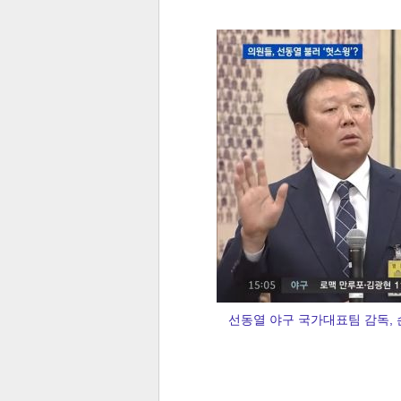
전
로그
즐겨찾기
많이 본 뉴스
최신 뉴스
연예
스포
선동열 야구 국가대표팀 감독, 
페이
트위
댓글
밴드
네이