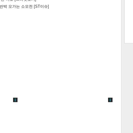
박 오가는 소모전 [ST이슈]
트 크
트 축
사
하기
보기
스