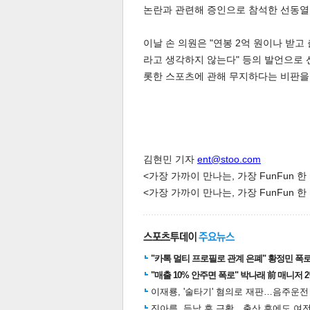
논란과 관련해 증인으로 참석한 선동열
이날 손 의원은 "연봉 2억 원이나 받
라고 생각하지 않는다" 등의 발언으로 
롯한 스포츠에 관해 무지하다는 비판을 
체
인
김현민 기자
ent@stoo.com
<가장 가까이 만나는, 가장 FunFun 
<가장 가까이 만나는, 가장 FunFun 
"카톡 멀티 프로필로 관계 은폐" 황정민 폭로女
"매출 10% 안주면 폭로" 박나래 前 매니저 
이재룡, '술타기' 혐의로 재판…음주운
진아름, 득남 후 근황…출산 후에도 여전