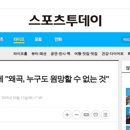
방탄소년단
손흥민
유아인
라이프홈
뷰티·패션
공연·전시·책
여행·맛집·멋집
건강·다이어트
에 "왜곡, 누구도 원망할 수 없는 것"
정
2018년 10월 11일(목) 17:40