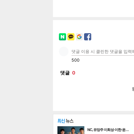
공유
유
로그
페이
트위
카카
밴드
네이
NC, 유망주 이희성·이한·윤…