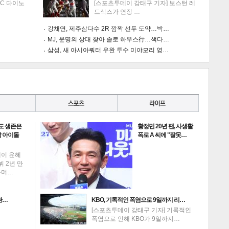
NC 다이노
[스포츠투데이 강태구 기자] 보스턴 레
드삭스가 연장 …
강채연, 제주삼다수 2R 깜짝 선두 도약…박…
MJ, 운명의 상대 찾아 솔로 하우스行…색다…
삼성, 새 아시아쿼터 우완 투수 미야모리 영…
도 생존은
황정민 20년 팬, 사생활
 아이돌
폭로 A 씨에 "잘못…
데이 윤혜
뷔 2년 만
하며…
환…
KBO, 기록적인 폭염으로 9일까지 리…
[스포츠투데이 강태구 기자] 기록적인
폭염으로 인해 KBO가 9일까지…