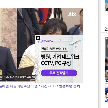
츠
라이프
포토
만화
FOC
많
연예
1
손혜원 더불어민주당 의원 / 사진=JTBC 방송화면 캡처
2
텍스
텍스
url 복
인쇄
목록