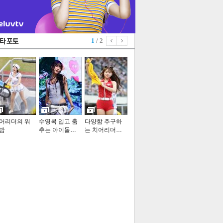
1
/ 2
어리더의 워
수영복 입고 춤
다양함 추구하
밤
추는 아이돌…
는 치어리더…