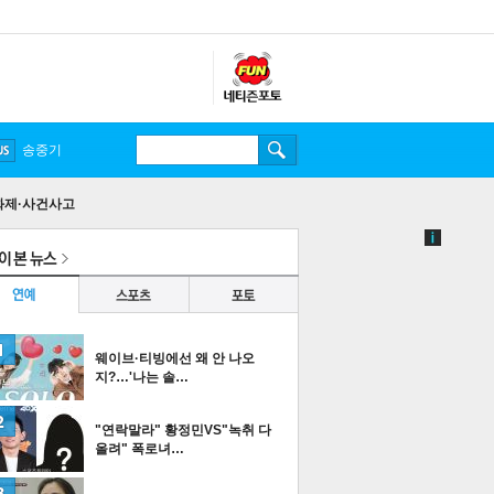
송중기
화제·사건사고
웨이브·티빙에선 왜 안 나오
지?…'나는 솔…
"연락말라" 황정민VS"녹취 다
올려" 폭로녀…