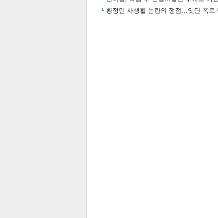
황정민 사생활 논란의 쟁점…잇단 폭로·반
스북
터 공
달기
공유
버블
관련뉴스