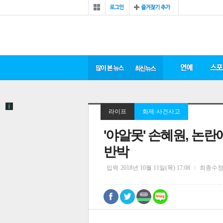
라이프
화제·사건사고
'야알못' 손혜원, 논란
반박
입력
2018년 10월 11일(목) 17:08
최종수
0