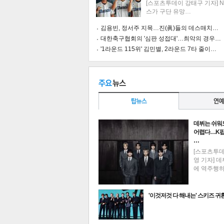
[스포츠투데이 강태구 기자] 
스가 구단 유망…
김용빈, 정서주 지목…진(眞)들의 데스매치…
대한축구협회의 '심판 성접대'…최악의 경우…
'1라운드 115위' 김민별, 2라운드 7타 줄이…
데뷔는 쉬워
어렵다…K팝
…
[스포츠투
영 기자] 데
에 역주행
기
'이것저것 다 해내는' 스키즈 귀