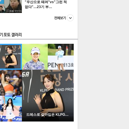
"우산으로 때려"vs"그런 적
없다"…23기 부…
스투펀
US
이 본 뉴스
스포츠
포토
드레스로 갈아입은 KLPGA …