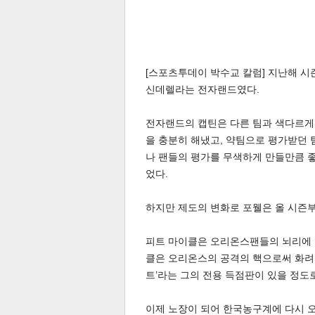
[스포츠투데이 박수교 칼럼] 지난해 
신데렐라는 전자랜드였다.
체
인
전자랜드의 캡틴은 다른 팀과 색다르게 
을 충분히 해냈고, 약팀으로 평가받던
나 팬들의 평가를 무색하게 만들만큼 
었다.
하지만 제도의 변화로 포웰은 올 시즌부
피트 마이클은 오리온스팬들의 뇌리에 
클은 오리온스의 공격의 핵으로써 화려
트’라는 그의 전용 득점판이 있을 정도
이제 노장이 되어 한국농구계에 다시 