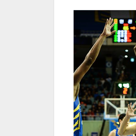
전
로그
즐겨찾기
많이 본 뉴스
최신 뉴스
연예
스포
페이
트위
댓글
밴드
네이