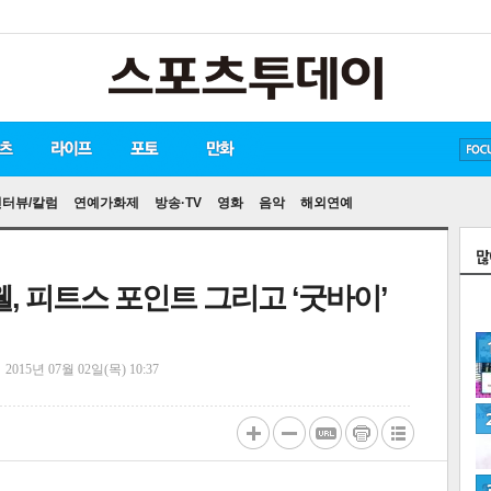
방탄소년단
손흥민
유아인
인터뷰/칼럼
연예가화제
방송·TV
영화
음악
해외연예
웰, 피트스 포인트 그리고 ‘굿바이’
정
2015년 07월 02일(목) 10:37