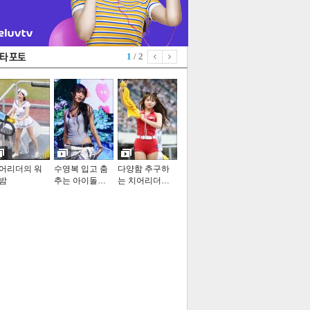
1
/ 2
어리더의 워
수영복 입고 춤
다양함 추구하
밤
추는 아이돌…
는 치어리더…