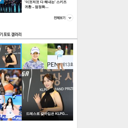
'이것저것 다 해내는' 스키즈
귀환→엄정화…
스투펀
US
이 본 뉴스
스포츠
포토
드레스로 갈아입은 KLPGA …