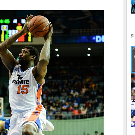
츠
라이프
포토
만화
FOC
많
연예
1
2
텍스
텍스
url 복
인쇄
목록