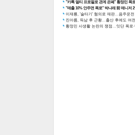
"카톡 멀티 프로필로 관계 은폐" 황정민 폭로女
"매출 10% 안주면 폭로" 박나래 前 매니저 
이재룡, '술타기' 혐의로 재판…음주운
진아름, 득남 후 근황…출산 후에도 여전
황정민 사생활 논란의 쟁점…잇단 폭로·반
공유
유
로그