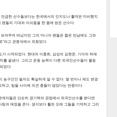
에서 언급한 선수들보다는 한국에서의 인지도나 활약은 미비했지
 팬들의 기대와 아쉬움을 한 몸에 받은 선수다.
트 크
트 축
사
하기
보기
스
 보여주며 떠났지만 그의 마니아 팬들은 짧은 만남에도 그와
로메로”라고 관중석에서 외쳤었다.
가 시작되었다. 현대의 이충희, 삼성의 김현준, 기아의 허재
치를 끝냈다. 그리고 운동 능력이 다른 외국인선수들이 월등
되었다.
농구인인 필자도 확실하게 알 수 없다. 몇 번이나 제도 변경
요하고, 팀들 사이에 의견 충돌이 많았다는 반증이다.
 관계자들은 단순히 경기력의 관점에서 외국인선수를 본다면
사랑과 애정을 준다. 생각보다 훨씬 오래 그들을 기억하고 그리