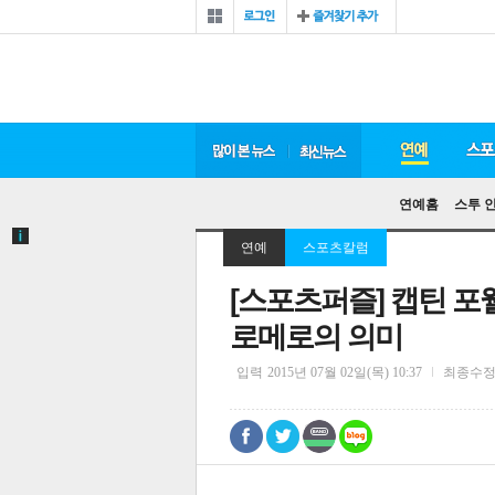
연예홈
스투 
연예
스포츠칼럼
[스포츠퍼즐] 캡틴 포
로메로의 의미
입력
2015년 07월 02일(목) 10:37
최종수
0