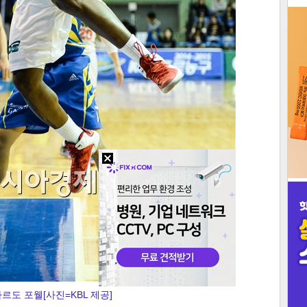
3
인
르도 포웰[사진=KBL 제공]