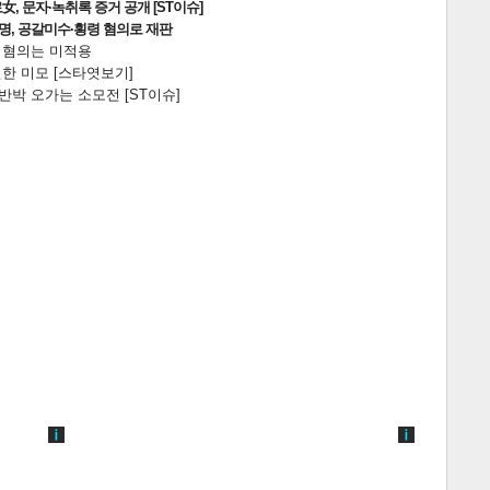
, 문자·녹취록 증거 공개 [ST이슈]
2명, 공갈미수·횡령 혐의로 재판
전 혐의는 미적용
한 미모 [스타엿보기]
박 오가는 소모전 [ST이슈]
게
소