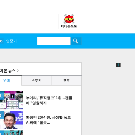
송중기
누에라, '뮤직뱅크' 1위…팬들
에 "영원하자…
황정민 20년 팬, 사생활 폭로
A 씨에 "잘못…