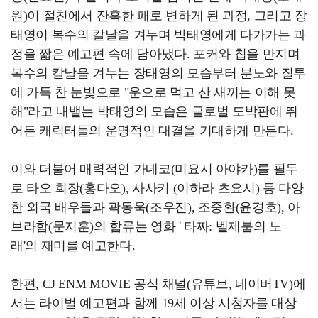
원)이 절친에서 잔혹한 패로 변하게 된 과정, 그리고 장
태영이 복수의 칼날을 겨누며 박태영에게 다가가는 과
정을 짧은 예고편 속에 담아냈다. 포커와 칩을 만지며
복수의 칼날을 겨누는 장태영의 모습부터 분노와 질투
에 가득 찬 눈빛으로 "운으로 먹고 산 새끼는 이해 못
해"라고 내뱉는 박태영의 모습은 글로벌 도박판에 뛰
어든 캐릭터들의 운명적인 대결을 기대하게 만든다.
이와 더불어 매력적인 가네코(미요시 아야카)를 필두
로 타오 회장(홍다오), 사사키 (이하라 츠요시) 등 다양
한 외국 배우들과 곽동욱(조우진), 조중환(윤경호), 아
브라함(문지훈)의 합류는 영화 ' 타짜: 벨제붑의 노
래'의 재미를 예고한다.
한편, CJ ENM MOVIE 공식 채널(유튜브, 네이버TV)에
서는 라이벌 예고편과 함께 19세 이상 시청자를 대상