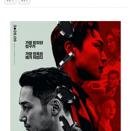
[ST포토] 리센느 리브, '인형이야 사람이야'
[ST포토] 리센느 메이, '안녕~'
한소희, 청순미 벗고 파격 탈색 머리…강렬 아우라 [스…
[ST포토] 제나, '경주공주'
[ST포토] 이강인, 경기서 만난 '2살 절친형' 돈나…