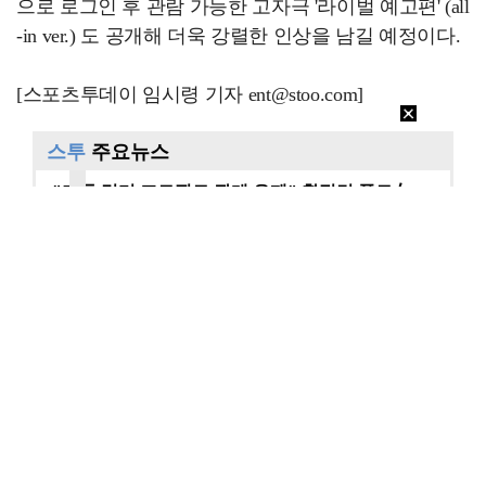
으로 로그인 후 관람 가능한 고자극 '라이벌 예고편' (all
-in ver.) 도 공개해 더욱 강렬한 인상을 남길 예정이다.
[스포츠투데이 임시령 기자 ent@stoo.com]
스투
주요뉴스
"카톡 멀티 프로필로 관계 은폐" 황정민 폭로女, 문자…
"연락말라" 황정민VS"녹취 다 올려" 폭로녀 A 씨,…
"매출 10% 안주면 폭로" 박나래 前 매니저 2명, …
이재룡, '술타기' 혐의로 재판…음주운전 혐의는 미적용…
진아름, 득남 후 근황…출산 후에도 여전한 미모 [스타…