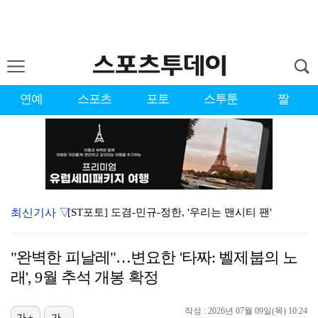
연예
스포츠
포토
스투툰
짤
최신기사 ▽
[ST포토] 도겸-민규-정한, '우리는 맨시티 팬'
종영 '결혼의 완성' 남궁민, 이설과 이혼…김대명·우지…
"완벽한 피날레"…변요한 '타짜: 벨제붑의 노
'미우새' 탁재훈, 50대 마지막 생일날 '아근진' 폐…
래', 9월 추석 개봉 확정
'7번' 이강인, 한국 팬들 앞에서 AT마드리드 데뷔……
작성 : 2026년 07월 09일(목) 10:24
가+
가-
이강인 "한국 축구, 어려운 상황이지만…좋은 모습도 봐…