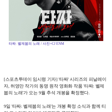
타짜: 벨제붑의 노래 / 사진=CJ ENM
[스포츠투데이 임시령 기자] '타짜' 시리즈의 피날레이
자, 허영만 작가의 동명 원작 영화화 작품 '타짜: 벨제
붑의 노래'가 오는 9월 추석 개봉을 확정했다.
9일 '타짜: 벨제붑의 노래'는 개봉 확정 소식과 함께 티