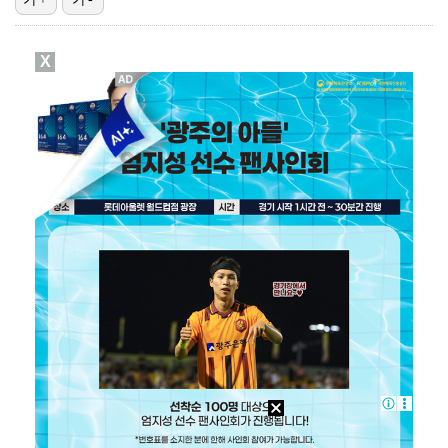
김혜성, 마이너리그 트리플A서 4경기 연속 무안타 침묵…
X
'나솔' 24기 옥순, 출연료 미지급 폭로 "1년 넘게…
'오디세이'·'스파이더맨4', 박스오피스 투톱…기록 경…
"매출 10% 안주면 폭로" 박나래 前 매니저 2명, …
KBO, 기록적인 폭염으로 9일까지 리그 중단…내달 6…