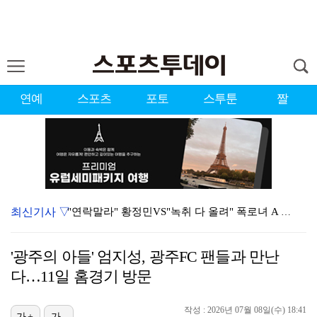
연예
스포츠
포토
스투툰
짤
최신기사 ▽
"연락말라" 황정민VS"녹취 다 올려" 폭로녀 A 씨,…
'오케이 마담2' 500만 공약, 박성웅 상탈→배정남은…
'광주의 아들' 엄지성, 광주FC 팬들과 만난
황정민 폭로자 "아들 연극 몰래 관람? 소품 준비 돕고…
다…11일 홈경기 방문
10주년인데 40명뿐?…블랙핑크 행사 공지에 팬심 폭발…
작성 : 2026년 07월 08일(수) 18:41
가+
가-
이강인, 드디어 아틀레티코 선수단과 만났다…시메오네 감…