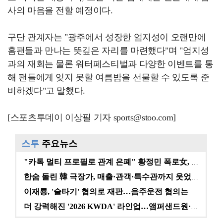
사의 마음을 전할 예정이다.
구단 관계자는 "광주에서 성장한 엄지성이 오랜만에
홈팬들과 만나는 뜻깊은 자리를 마련했다"며 "엄지성
과의 재회는 물론 워터페스티벌과 다양한 이벤트를 통
해 팬들에게 잊지 못할 여름밤을 선물할 수 있도록 준
비하겠다"고 말했다.
[스포츠투데이 이상필 기자 sports@stoo.com]
스투
주요뉴스
"카톡 멀티 프로필로 관계 은폐" 황정민 폭로女, 문자…
한숨 돌린 韓 극장가, 매출·관객·특수관까지 웃었다 […
이재룡, '술타기' 혐의로 재판…음주운전 혐의는 미적용…
더 강력해진 '2026 KWDA' 라인업…앰퍼샌드원·나…