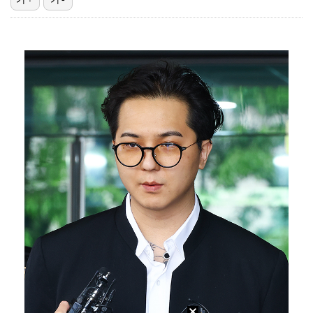
입지 좁아진 김하성, 빅리그 복귀에도 2경기 연속 결장…
[ST포토] 키키 이솔, '설레는 컴백'
[ST포토] 키키 이솔, '인형이야 사람이야'
[ST포토] 키키 하음, '사랑해요'
[ST포토] 키키 지유, 포인트 안무로 매력발산