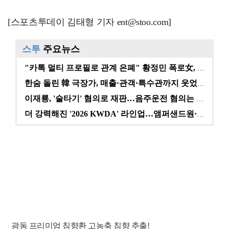
[스포츠투데이 김태형 기자 ent@stoo.com]
스투
주요뉴스
"카톡 멀티 프로필로 관계 은폐" 황정민 폭로女, 문자…
한숨 돌린 韓 극장가, 매출·관객·특수관까지 웃었다 […
이재룡, '술타기' 혐의로 재판…음주운전 혐의는 미적용…
더 강력해진 '2026 KWDA' 라인업…앰퍼샌드원·나…