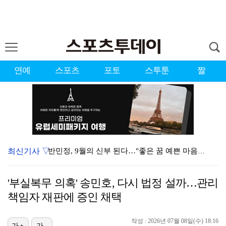
연예
스포츠
포토
스투툰
짤
최신기사 ▽
반민정, 9월의 신부 된다…"좋은 꿈 예쁜 마음가짐으로…
폭로녀 A 씨, 77통 녹취 자료 재차 입장 "황정민은…
'부실복무 의혹' 송민호, 다시 법정 설까…관리
경찰, '감독 선임 논란' 대한축구협회 압수수색…홍명보…
책임자 재판에 증인 채택
'이상준쇼' PD "LA 공연 비판 겸허히 수용, 허위…
작성 : 2026년 07월 08일(수) 18:16
가+
가-
하우 감독 떠난 뉴캐슬, 새 사령탑 자리에 38세 야이…