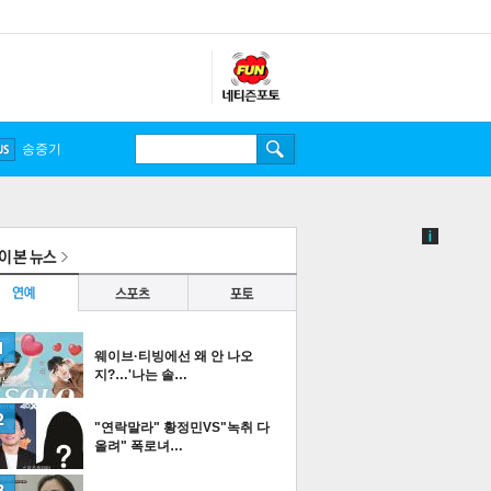
송중기
웨이브·티빙에선 왜 안 나오
지?…'나는 솔…
"연락말라" 황정민VS"녹취 다
올려" 폭로녀…