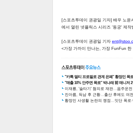
[스포츠투데이 권광일 기자] 배우 노윤
에서 열린 넷플릭스 시리즈 '동궁' 제
[스포츠투데이 권광일 기자
ent@stoo.
체
<가장 가까이 만나는, 가장 FunFun 
인
"카톡 멀티 프로필로 관계 은폐" 황정민 폭로女
"매출 10% 안주면 폭로" 박나래 前 매니저 
이재룡, '술타기' 혐의로 재판…음주운
진아름, 득남 후 근황…출산 후에도 여전
황정민 사생활 논란의 쟁점…잇단 폭로·반