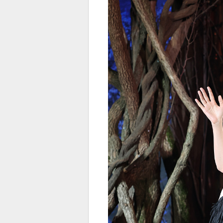
전
로그
즐겨찾기
많이 본 뉴스
최신 뉴스
연예
스포
페이
트위
댓글
밴드
네이