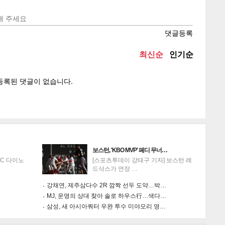
텍스
텍스
url 복
인쇄
목록
게
소
보스턴, 'KBO MVP' 페디 무너…
NC 다이노
[스포츠투데이 강태구 기자] 보스턴 레
드삭스가 연장 …
강채연, 제주삼다수 2R 깜짝 선두 도약…박…
MJ, 운명의 상대 찾아 솔로 하우스行…색다…
삼성, 새 아시아쿼터 우완 투수 미야모리 영…