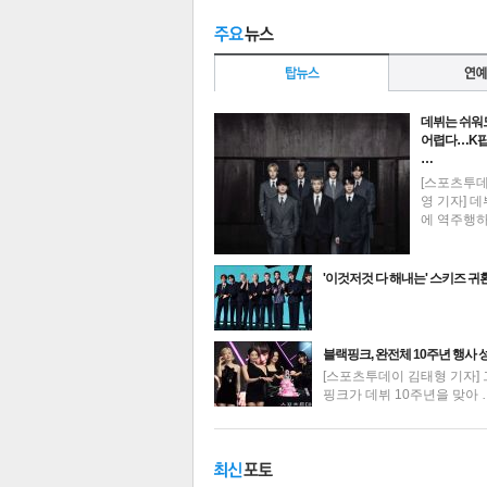
데뷔는 쉬워
어렵다…K팝
…
[스포츠투
영 기자] 데
에 역주행
'이것저것 다 해내는' 스키즈 귀
최신뉴스
블랙핑크, 완전체 10주년 행사 
[스포츠투데이 김태형 기자] 
핑크가 데뷔 10주년을 맞아 
기