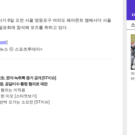
서가 8일 오전 서울 영등포구 여의도 페어몬트 앰배서더 서울
작발표회에 참석해 포즈를 취하고 있다.
com
]
한 뉴스 ⓒ 스포츠투데이>
치
, 문자·녹취록 증거 공개 [ST이슈]
터
2명, 공갈미수·횡령 혐의로 재판
전 혐의는 미적용
한 미모 [스타엿보기]
박 오가는 소모전 [ST이슈]