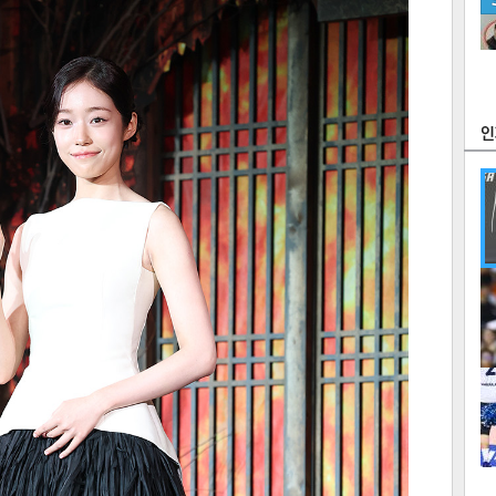
츠
라이프
포토
만화
FOC
많
연예
1
텍스
텍스
url 복
인쇄
목록
2