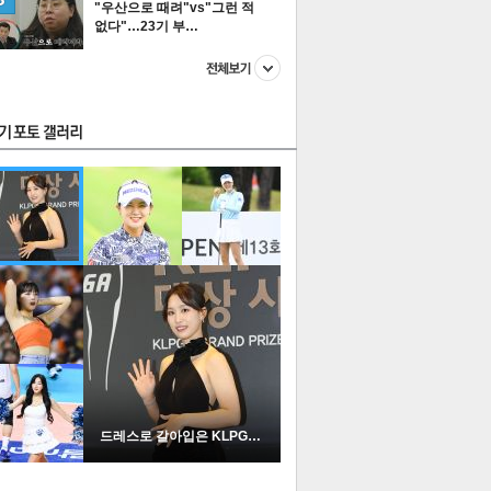
"우산으로 때려"vs"그런 적
없다"…23기 부…
스투펀
US
이 본 뉴스
스포츠
포토
드레스로 갈아입은 KLPGA …