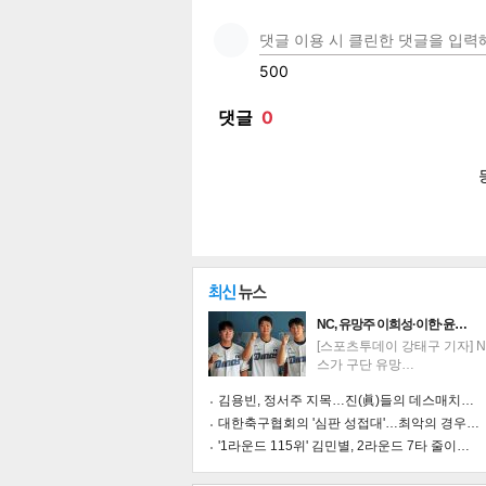
페이
트위
카카
밴드
네이
공유
유
로그
NC, 유망주 이희성·이한·윤…
[스포츠투데이 강태구 기자] 
스가 구단 유망…
김용빈, 정서주 지목…진(眞)들의 데스매치…
대한축구협회의 '심판 성접대'…최악의 경우…
'1라운드 115위' 김민별, 2라운드 7타 줄이…