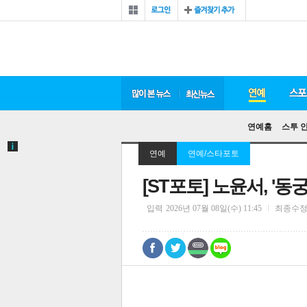
연예홈
스투 
연예
연예/스타포토
[ST포토] 노윤서, '동
입력
2026년 07월 08일(수) 11:45
최종수
0