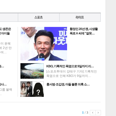
도 생존은
황정민 20년 팬, 사생활
 아이돌
폭로 A 씨에 "잘못…
데이 윤혜
뷔 2년 만
하며…
환…
KBO, 기록적인 폭염으로 9일까지 리…
[스포츠투데이 강태구 기자] 기록적인
폭염으로 인해 KBO가 9일까지…
성사…
홍서범·조갑경, 아들 불륜 의혹 소…
그룹 블랙
…
1
/ 3