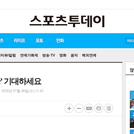
방탄소년단
손흥민
유아인
인터뷰/칼럼
연예가화제
방송·TV
영화
음악
해외연예
궁' 기대하세요
정
2026년 07월 08일(수) 11:45