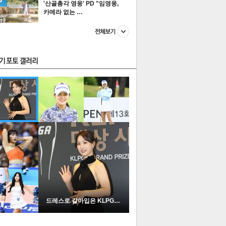
'산골총각 영웅' PD "임영웅,
카메라 없는 …
스투펀
US
이 본 뉴스
스포츠
포토
드레스로 갈아입은 KLPGA …