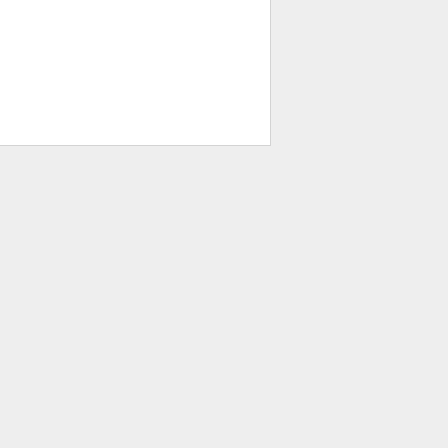
이
다
타포토