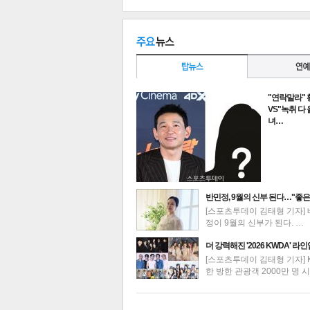
"연락말라"
VS"녹취 다
녀…
반민정, 9월의 신부 된다…"좋은
[스포츠투데이 김태형 기자] 
정이 9월의 신부가 된다. …
최신뉴스
더 강력해진 '2026 KWDA' 라
기
[스포츠투데이 김태형 기자] 
한 방한 관광객 2000만 명 