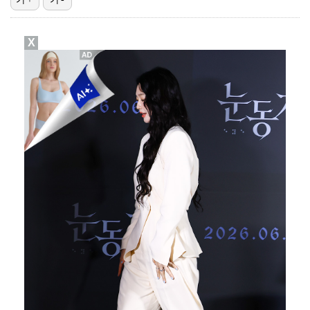
폭발물 지킨 안보현, '악마 교관' 정은채와 재회(재벌…
X
대놓고 '심판 마사지'로 결재 받기도…최종 결재권자는 …
외신까지 퍼지고 있는 축구협회 성접대 논란…2002 한…
보스턴, 'KBO MVP' 페디 무너뜨리며 연장 13회…
'1라운드 115위' 김민별, 2라운드 7타 줄이며 7…