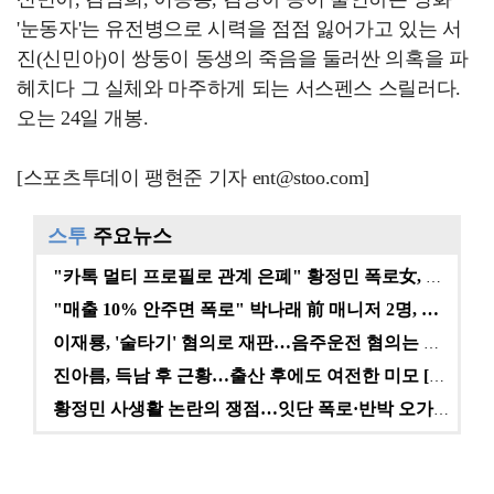
'눈동자'는 유전병으로 시력을 점점 잃어가고 있는 서
진(신민아)이 쌍둥이 동생의 죽음을 둘러싼 의혹을 파
헤치다 그 실체와 마주하게 되는 서스펜스 스릴러다.
오는 24일 개봉.
[스포츠투데이 팽현준 기자 ent@stoo.com]
스투
주요뉴스
"카톡 멀티 프로필로 관계 은폐" 황정민 폭로女, 문자…
"매출 10% 안주면 폭로" 박나래 前 매니저 2명, …
이재룡, '술타기' 혐의로 재판…음주운전 혐의는 미적용…
진아름, 득남 후 근황…출산 후에도 여전한 미모 [스타…
황정민 사생활 논란의 쟁점…잇단 폭로·반박 오가는 소모…