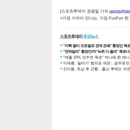
[스포츠투데이 권광일 기자
sports@st
<가장 가까이 만나는, 가장 FunFun 
"카톡 멀티 프로필로 관계 은폐" 황정민 폭로女
체
인
"연락말라" 황정민VS"녹취 다 올려" 폭로녀 A
"매출 10% 안주면 폭로" 박나래 前 매
이재룡, '술타기' 혐의로 재판…음주운
진아름, 득남 후 근황…출산 후에도 여전