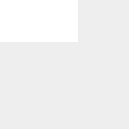
이
다
타포토