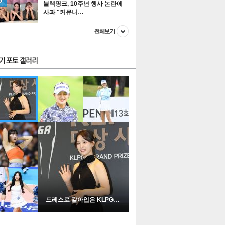
블랙핑크, 10주년 행사 논란에
사과 "커뮤니…
스투펀
US
이 본 뉴스
스포츠
포토
드레스로 갈아입은 KLPGA …