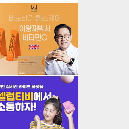
더보기
기포토