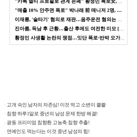
"카톡 멀티 프로필로 관계 은폐" 황정민 폭로女, 문자…
"매출 10% 안주면 폭로" 박나래 前 매니저 2명, …
이재룡, '술타기' 혐의로 재판…음주운전 혐의는 미적용…
진아름, 득남 후 근황…출산 후에도 여전한 미모 [스타…
황정민 사생활 논란의 쟁점…잇단 폭로·반박 오가는 소모…