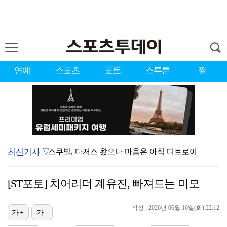
연예
스포츠
포토
스투툰
짤
최신기사 ▽
스쿠발, 다저스 왔으나 마음은 아직 디트로이트에…"다시…
'김부장' 시즌2 흥행 잇는다…판타지오, IP 제작·매…
[ST포토] 치어리더 계유진, 빠져드는 미모
[ST포토] 볼 노려보는 박현경
[ST포토] 박현경, 고민고민
작성 : 2026년 06월 16일(화) 22:12
가+
가-
[ST포토] 홍진영2, 버디 성공