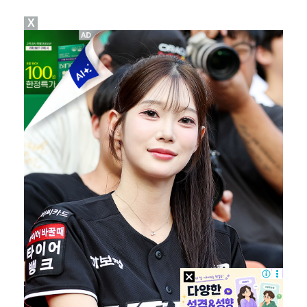
X
[ST포토] 박현경, 가벼운 발걸음
[ST포토] 박현경, 생각보다 어렵네
[ST포토] 박현경, 멀리가자
[ST포토] 전예성, 벌써 덥네
이민규, KPGA 데이비드골프 투어 15회 대회 우승……