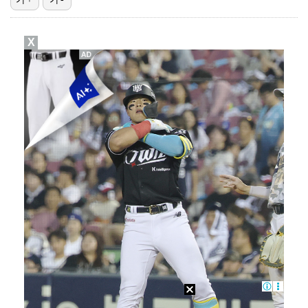
[ST포토] 노승희, 거리 확인
X
'오타니 MVP 경쟁자' 크로암스트롱, 홈런 아닌 발로…
[ST포토] 홀아웃 하는 박현경
[ST포토] 노승희, 파세이브
[ST포토] 박현경, 힘찬 세컨샷