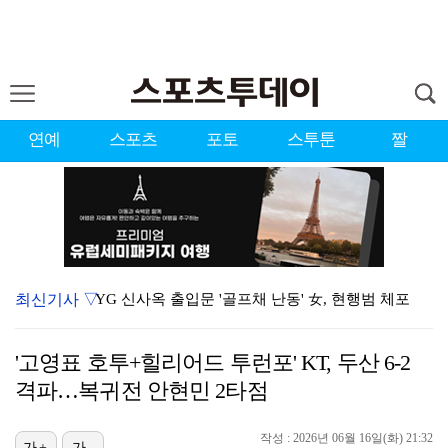
연예
스포츠
포토
스투툰
짤
최신기사 ▽
YG 신사옥 출입문 '골프채 난동' 女, 현행범 체포
축구협회 심판 성정대 의혹 日까지 퍼졌다…"스포츠 공평…
'고영표 호투+힐리어드 투런포' KT, 두산 6-2
표창원, 남규리에 15년만 공개 사과…"내가 틀렸다"
격파…복귀전 안현민 2타점
[ST포토] 김시현, 홀컵에 붙인다
작성 : 2026년 06월 16일(화) 21:32
[ST포토] 홀아웃 하는 박현경
가+
가-