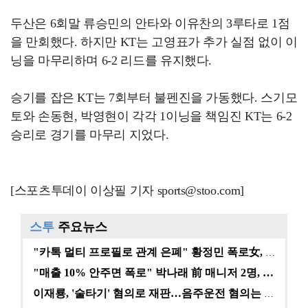
두산은 6회말 류승민의 안타와 이유찬의 3루타로 1점
을 만회했다. 하지만 KT는 고영표가 추가 실점 없이 이
닝을 마무리하며 6-2 리드를 유지했다.
승기를 잡은 KT는 7회부터 불펜진을 가동했다. 스기모
토와 손동현, 박영현이 각각 1이닝을 책임진 KT는 6-2
승리로 경기를 마무리 지었다.
[스포츠투데이 이상필 기자 sports@stoo.com]
스투
주요뉴스
"카톡 멀티 프로필로 관계 은폐" 황정민 폭로女, 문자…
"매출 10% 안주면 폭로" 박나래 前 매니저 2명, …
이재룡, '술타기' 혐의로 재판…음주운전 혐의는 미적용…