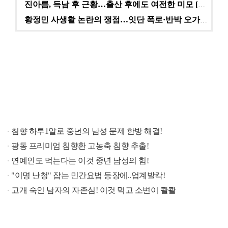
진아름, 득남 후 근황…출산 후에도 여전한 미모 [스타…
황정민 사생활 논란의 쟁점…잇단 폭로·반박 오가는 소모…