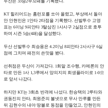
두산은 33승2무32패를 기록했다.
KT 힐리어드는 홈런포를 쏘아 올렸고, 부상에서 돌아
안 안현민은 1안타 2타점을 기록했다. 선발투수 고영
표는 6이닝 9피안타 3탈삼진 1사사구 2실점으로 호투
하며 시즌 5승(4패)을 달성했다.
두산 선발투수 최승용은 4.2이닝 8피안타 2사사구 6실
점에 그치며 패전의 쓴맛을 봤다.
선취점은 두산이 가져갔다. 1회말 조수행, 카메론의 안
타로 만든 1사 1,3루에서 양의지의 희생플라이로 1-0으
로 앞서 나갔다.
하지만 KT는 3회초 반격에 나섰다. 한승택의 2루타와
권동진의 안타, 최원준의 볼넷으로 무사 만루를 만든
뒤 김현수의 내야 땅볼로 동점을 만들었고, 안현민의