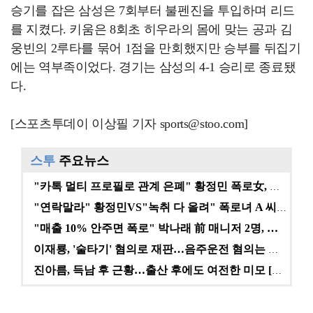
승기를 잡은 삼성은 7회부터 불펜진을 투입하며 리드
를 지켰다. 키움은 8회초 히우라의 몸에 맞는 공과 김
웅빈의 2루타를 묶어 1점을 만회했지만 승부를 뒤집기
에는 역부족이었다. 경기는 삼성의 4-1 승리로 종료됐
다.
[스포츠투데이 이상필 기자 sports@stoo.com]
스투
주요뉴스
"카톡 멀티 프로필로 관계 은폐" 황정민 폭로女, 문자…
"연락말라" 황정민VS"녹취 다 올려" 폭로녀 A 씨,…
"매출 10% 안주면 폭로" 박나래 前 매니저 2명, …
이재룡, '술타기' 혐의로 재판…음주운전 혐의는 미적용…
진아름, 득남 후 근황…출산 후에도 여전한 미모 [스타…