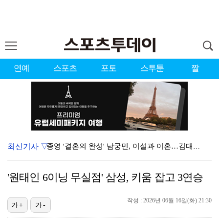
연예
스포츠
포토
스투툰
짤
최신기사 ▽
종영 '결혼의 완성' 남궁민, 이설과 이혼…김대명·우지…
'마르무시 멀티골' 맨시티, '이강인 데뷔' AT마드리…
'원태인 6이닝 무실점' 삼성, 키움 잡고 3연승
[ST포토] 도겸-민규-정한, '우리는 맨시티 팬'
작성 : 2026년 06월 16일(화) 21:30
'미우새' 탁재훈, 50대 마지막 생일날 '아근진' 폐…
가+
가-
'7번' 이강인, 한국 팬들 앞에서 AT마드리드 데뷔……