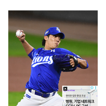
[ST포토] 이강인, 이제는 AT마드리드
[ST포토] 이강인, '새 유니폼 어때요?'
[ST포토] 제나, '경주공주'
[ST포토] 리센느 메이, '안녕~'
[ST포토] 디에고 시메오네 감독, '강인아, 기대가 …