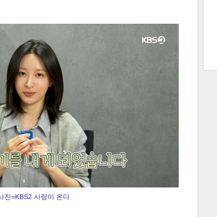
트 크
트 축
사
하기
보기
스
사진=KBS2 사랑이 온다