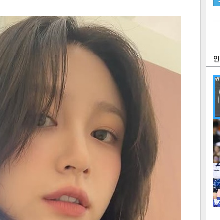
츠
라이프
포토
만화
FOC
많
연예
1
2
텍스
텍스
url 복
인쇄
목록