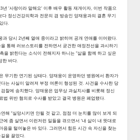
23년 '사랑이라 말해요' 이후 배우 활동 재개이자, 이번 작품으
엇보다 정신건강의학과 전문의 겸 방송인 양재웅과의 결혼 무기
있다.
재웅과 당시 2년째 열애 중이라고 밝히며 공개 연애를 이어왔다.
방송을 통해 러브스토리를 전하면서 굳건한 애정전선을 과시하기
이 화촉을 밝힌다는 소식이 전해지자 하니는 "삶을 함께 하고 싶은
정한 바다.
혼은 무기한 연기된 상태다. 양재웅이 운영하던 병원에서 환자가
다는 사실이 알려져 부정 여론이 형성된 것. 사건을 수사한 당
 검찰에 송치했다. 양재웅은 업무상 과실치사를 비롯해 정신
의료법 위반 혐의로 수사를 받았고 결국 병원은 폐업됐다.
출연해 "실망시키면 안될 것 같고, 점점 더 눈치를 많이 보게 되
"최근에 좀 살면서 이런저런 일들을 겪으면서 '내 삶이 내 뜻대로
속마음을 털어놓은 바 있다. 그러면서 힘든 시간 속 자신을 찾는
눈길을 끌었다.