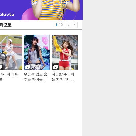
1
/ 2
어리더의 워
수영복 입고 춤
다양함 추구하
밤
추는 아이돌…
는 치어리더…