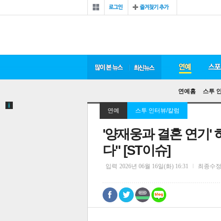
연예홈
스투 
연예
스투 인터뷰/칼럼
'양재웅과 결혼 연기' 
다" [ST이슈]
입력
2026년 06월 16일(화) 16:31
최종수
0