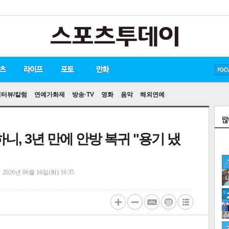
방탄소년단
손흥민
유아인
인터뷰/칼럼
연예가화제
방송·TV
영화
음악
해외연예
하니, 3년 만에 안방 복귀 "용기 냈
정
2026년 06월 16일(화) 16:35