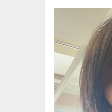
전
로그
즐겨찾기
많이 본 뉴스
최신 뉴스
연예
스포
페이
트위
댓글
밴드
네이