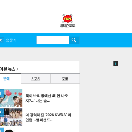
송중기
웨이브·티빙에선 왜 안 나오
지?…'나는 솔…
더 강력해진 '2026 KWDA' 라
인업…앰퍼샌드…