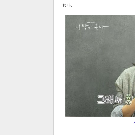
했다.
스북
터 공
달기
공유
버블