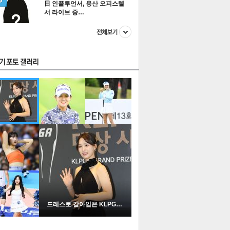
日 인플루언서, 용산 오피스텔
서 라이브 중…
스투펀
US
이 본 뉴스
스포츠
포토
드레스로 갈아입은 KLPGA …