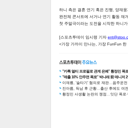
하니 측은 결혼 연기 혹은 진행, 양재웅
완전체 콘서트에 서거나 연기 활동 재개
첫 주말극이라는 도전을 시작한 하니가
[스포츠투데이 임시령 기자
ent@stoo.
<가장 가까이 만나는, 가장 FunFun 
공유
유
로그
"카톡 멀티 프로필로 관계 은폐" 황정민 폭로女
"매출 10% 안주면 폭로" 박나래 前 매니저 
이재룡, '술타기' 혐의로 재판…음주운
진아름, 득남 후 근황…출산 후에도 여전
황정민 사생활 논란의 쟁점…잇단 폭로·반