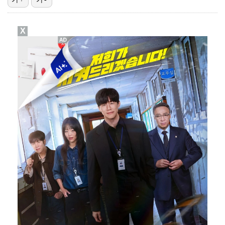
[ST포토] 서교림, 아쉬운 표정
X
[ST포토] 한진선, 기분 좋은 미소
'전참시' 리센느 메이 "희망 보이지 않아 팀 탈퇴 고…
[ST포토] 유현조, 페어웨이 끝까지 가자
[ST포토] 한진선, 타구 확인