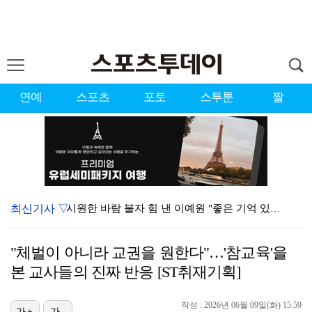
연예
스포츠
포토
스투툰
짤
최신기사 ▽
시원한 바람 불자 힘 낸 이예원 "좋은 기억 있는 테디…
[ST포토] 장은수, 3라운드 기대하세요
"체벌이 아니라 교권을 원한다"…'참교육'을
[ST포토] 문정민, 멀리 보낸다
본 교사들의 진짜 반응 [ST취재기획]
[ST포토] 정지효, 퍼터 확인
작성 : 2026년 06월 09일(화) 15:59
[ST포토] 김민주, 오준식 캐디와 함께 출발
가+
가-