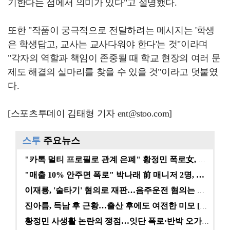
기한다는 점에서 의미가 있다"고 설명했다.
또한 "작품이 궁극적으로 전달하려는 메시지는 '학생
은 학생답고, 교사는 교사다워야 한다'는 것"이라며
"각자의 역할과 책임이 존중될 때 학교 현장의 여러 문
제도 해결의 실마리를 찾을 수 있을 것"이라고 덧붙였
다.
[스포츠투데이 김태형 기자 ent@stoo.com]
스투
주요뉴스
"카톡 멀티 프로필로 관계 은폐" 황정민 폭로女, 문자…
"매출 10% 안주면 폭로" 박나래 前 매니저 2명, …
이재룡, '술타기' 혐의로 재판…음주운전 혐의는 미적용…
진아름, 득남 후 근황…출산 후에도 여전한 미모 [스타…
황정민 사생활 논란의 쟁점…잇단 폭로·반박 오가는 소모…