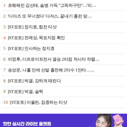
1
초췌해진 김선태, 술병 가득 "고독하구만"…'리…
2
'디아즈 또 무너졌다' 다저스, 끝내기 홈런 맞…
3
[ST포토] 정지효, 힘찬 티샷
4
[ST포토] 전예성, 목표지점 확인
5
[ST포토] 인사하는 정지효
6
이정후, 디트로이트전서 결승 2타점 적시타 작렬…
7
송성문, 나흘 만에 선발 출전해 2타수 1안타……
8
[ST포토] 박결, 강하게 때린다
9
[ST포토] 박결, 슬쩍
10
[ST포토] 이율린, 집중하는 티샷