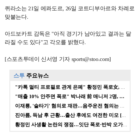
퀴라소는 21일 에콰도르, 26일 코트디부아르와 차례로
맞붙는다.
아드보카트 감독은 "아직 경기가 남아있고 결과는 달
라질 수도 있다"고 각오를 밝혔다.
[스포츠투데이 신서영 기자 sports@stoo.com]
스투
주요뉴스
"카톡 멀티 프로필로 관계 은폐" 황정민 폭로女, 문자…
"매출 10% 안주면 폭로" 박나래 前 매니저 2명, …
이재룡, '술타기' 혐의로 재판…음주운전 혐의는 미적용…
진아름, 득남 후 근황…출산 후에도 여전한 미모 [스타…
황정민 사생활 논란의 쟁점…잇단 폭로·반박 오가는 소모…