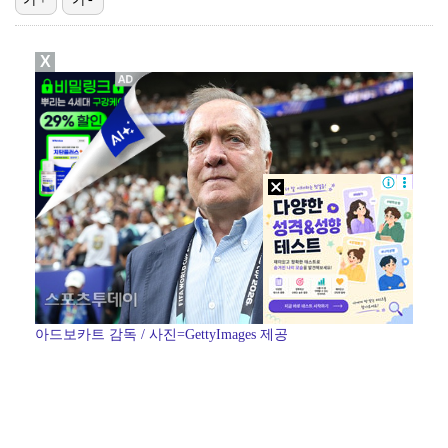
[ST포토] 인사하는 정지효
X
송성문, 나흘 만에 선발 출전해 2타수 1안타…3루 도…
[ST포토] 박결, 강하게 때린다
[ST포토] 박결, 슬쩍
[ST포토] 이율린, 집중하는 티샷
아드보카트 감독 / 사진=GettyImages 제공