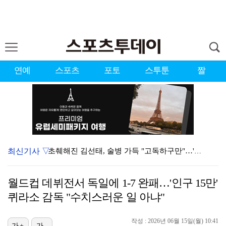
연예
스포츠
포토
스투툰
짤
최신기사 ▽
초췌해진 김선태, 술병 가득 "고독하구만"…'리센느 사…
'디아즈 또 무너졌다' 다저스, 끝내기 홈런 맞으며 애…
월드컵 데뷔전서 독일에 1-7 완패…'인구 15만'
[ST포토] 정지효, 힘찬 티샷
퀴라소 감독 "수치스러운 일 아냐"
[ST포토] 전예성, 목표지점 확인
작성 : 2026년 06월 15일(월) 10:41
가+
가-
이정후, 디트로이트전서 결승 2타점 적시타 작렬…타율 …