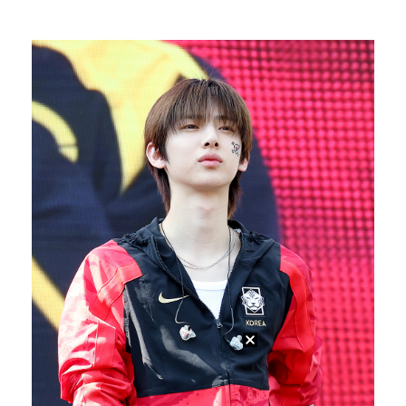
"친한 척 좀 해"…나영석·배정남, 불화설 재차 해명(…
"황정민, '어우 섹시하네' 마음의 소리였다 시인해" …
아이들, '톰보이'까지 MV 4억뷰 돌파…통산 3번째 …
AT 이적 후 첫 기자회견 참석한 이강인 "100% 아…
[ST포토] 정지효, 수분 보충은 필수