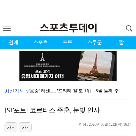
연예
스포츠
포토
스투툰
짤
최신기사 ▽
'음중' 리센느, '프리티 걸'로 1위…8월 둘째 주 …
강채연, 제주삼다수 3R 선두 질주…서어진·장은수 1타…
[ST포토] 코르티스 주훈, 눈빛 인사
"큰 섭섭함 안겨 미안"…블랙핑크 지수, 10주년 잡음…
작성 : 2026년 06월 12일(금) 16:14
생애 첫 승 노리는 강채연·서어진·장은수, 제주삼다수 …
가+
가-
축구협회 성접대 파문에 더불어민주당 "타락한 뒷거래로 …