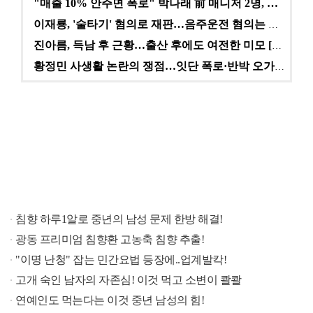
"매출 10% 안주면 폭로" 박나래 前 매니저 2명, …
이재룡, '술타기' 혐의로 재판…음주운전 혐의는 미적용…
진아름, 득남 후 근황…출산 후에도 여전한 미모 [스타…
황정민 사생활 논란의 쟁점…잇단 폭로·반박 오가는 소모…