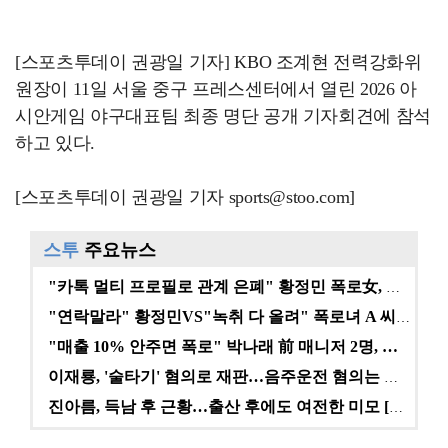
[스포츠투데이 권광일 기자] KBO 조계현 전력강화위
원장이 11일 서울 중구 프레스센터에서 열린 2026 아
시안게임 야구대표팀 최종 명단 공개 기자회견에 참석
하고 있다.
[스포츠투데이 권광일 기자 sports@stoo.com]
스투
주요뉴스
"카톡 멀티 프로필로 관계 은폐" 황정민 폭로女, 문자…
"연락말라" 황정민VS"녹취 다 올려" 폭로녀 A 씨,…
"매출 10% 안주면 폭로" 박나래 前 매니저 2명, …
이재룡, '술타기' 혐의로 재판…음주운전 혐의는 미적용…
진아름, 득남 후 근황…출산 후에도 여전한 미모 [스타…