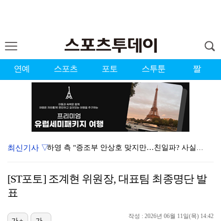
연예
스포츠
포토
스투툰
짤
최신기사 ▽
하영 측 "증조부 안상호 맞지만…친일파? 사실무근" […
'방송 출연' 유명 산부인과 원장, 프로포폴 셀프 투약…
[ST포토] 조계현 위원장, 대표팀 최종명단 발
"스토킹 피해자" 황정민VS"2억대 손해배상" A 씨,…
표
"블랙핑크 데뷔 10주년 행사로 국중박 입장 통제"…문…
작성 : 2026년 06월 11일(목) 14:42
가+
가-
김지원, 어린이병원에 1억원 쾌척 "'닥터X' 촬영 중…