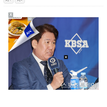
고영욱, 도 넘은 저격 논란…이번엔 박하선에 "감당 안…
X
기록적인 폭염에 멈췄던 KBO, 11일부터 순위 경쟁 …
'선업튀' 서혜원, 결혼 4개월 만에 임신 경사 "행복…
경찰, 대한축구협회 '심판 성접대 논란' 수사 여부 검…
권영찬, 김수현 관련 허위사실 유포 혐의로 검찰行