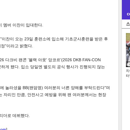
비 멤버 이찬이 입대한다.
"이찬이 오는 23일 훈련소에 입소해 기초군사훈련을 받은 후
정"이라고 밝혔다.
 다크비 팬콘 '블랙 아웃' 앙코르'(2026 DKB FAN-CON
하지 못하게 됐다. 입소 당일엔 별도의 공식 행사가 진행되지 않는
치
터
에 놀라셨을 BB(팬덤명) 여러분의 너른 양해를 부탁드린다"며
는 자리인 만큼, 안전사고 예방을 위해 팬 여러분께서는 현장
 리더로 데뷔했다.
com
]