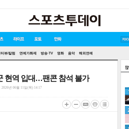
방탄소년단
손흥민
유아인
인터뷰/칼럼
연예가화제
방송·TV
영화
음악
해외연예
육군 현역 입대…팬콘 참석 불가
정
2026년 06월 11일(목) 14:17