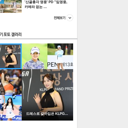
'산골총각 영웅' PD "임영웅,
카메라 없는 …
스투펀
US
이 본 뉴스
스포츠
포토
드레스로 갈아입은 KLPGA …