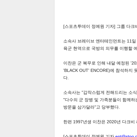
[스포츠투데이 정예원 기자] 그룹 다크
소속사 브레이브 엔터테인먼트는 11일 
육군 현역으로 국방의 의무를 이행할 예
체
인
이찬은 군 복무로 인해 내달 예정된 '2026
'BLACK OUT' ENCORE)에 참석
다.
소속사는 "갑작스럽게 전해드리는 소식
"다수의 군 장병 및 가족분들이 함께하
방문을 삼가달라"고 당부했다.
한편 1997년생 이찬은 2020년 다크비
[스포츠투데이 정예원 기자
ent@stoo.