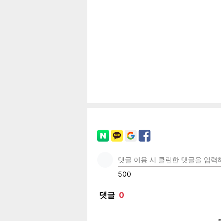
공유
유
로그
페이
트위
카카
밴드
네이