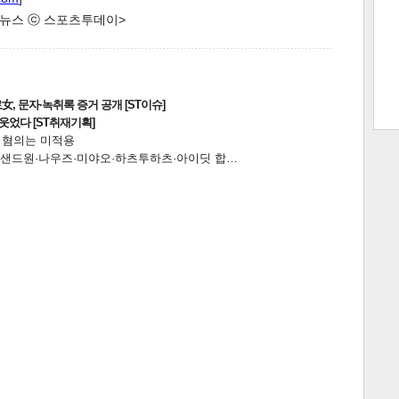
한 뉴스 ⓒ 스포츠투데이>
트 크
트 축
사
하기
보기
, 문자·녹취록 증거 공개 [ST이슈]
스
웃었다 [ST취재기획]
전 혐의는 미적용
…앰퍼샌드원·나우즈·미야오·하츠투하츠·아이딧 합…