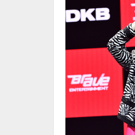
전
로그
즐겨찾기
많이 본 뉴스
최신 뉴스
연예
스포
페이
트위
댓글
밴드
네이