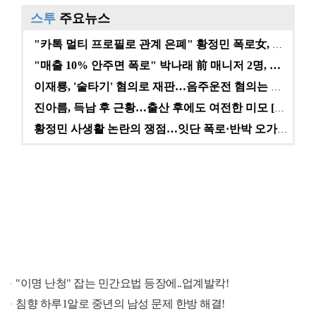
스투
주요뉴스
"카톡 멀티 프로필로 관계 은폐" 황정민 폭로女, 문자…
"매출 10% 안주면 폭로" 박나래 前 매니저 2명, …
이재룡, '술타기' 혐의로 재판…음주운전 혐의는 미적용…
진아름, 득남 후 근황…출산 후에도 여전한 미모 [스타…
황정민 사생활 논란의 쟁점…잇단 폭로·반박 오가는 소모…