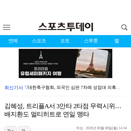
연예
스포츠
포토
스투툰
짤
최신기사 ▽
대한축구협회, 외국인 심판 7차례 성접대 의혹…이 기간…
청문회부터 압수수색·심판 성접대 의혹까지…월드컵 탈락이…
김혜성, 트리플A서 3안타 2타점 무력시위…
3승 사냥 시동 건 서교림 "샷·퍼트 만족스러워…좋은 …
배지환도 멀티히트로 연일 맹타
"우산으로 때려"vs"그런 적 없다"…23기 부부 엇갈…
작성 : 2026년 06월 08일(월) 14:34
가+
가-
박지훈, 9월 잠실실내체육관서 앙코르 콘서트 개최