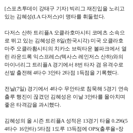
[스포츠투데이 강태구 기자] 빅리그 재진입을 노리고
있는 김혜성(LA 다저스)이 맹타를 휘둘렀다.
다저스 산하 트리플A 오클라호마시티 코메츠 소속으
로 뛰고 있는 김혜성은 8일(한국시각) 미국 오클라호
마주 오클라홤시티의 치카소 브릭타운 볼파크에서 열
린 라운드록 익스프레스(텍사스 레인저스 산하)와의
마이너리그 트리플A 경기에서 8번 타자 겸 유격수로
선발 출전해 4타수 3안타 2타점 1득점을 기록했다.
전날(7일) 경기에서 4타수 무안타로 침묵해 5경기 연속
출루 행진이 끊겼던 김혜성은 이날 3안타를 몰아치며
좋은 타격감을 과시했다.
김혜성의 올 시즌 트리플A 성적은 13경기 타율 0.296(5
4타수 16안타) 5타점 1도루 13득점에 OPS(출루율+장