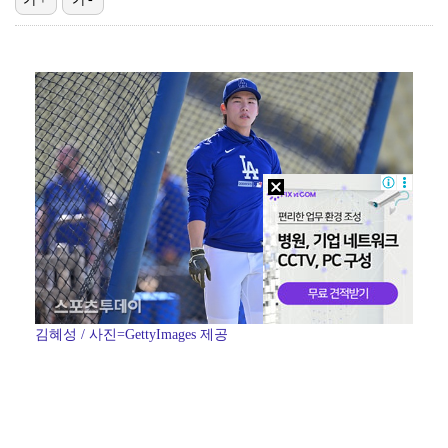
박문성 "축구협회 성접대 의혹? 사실이면 국제 망신…사…
폭로자 "황정민, 본인 말에 책임져야…내가 사생활에 초…
"기분 맞춰주려고" 축구협회, 외국인 심판 성접대 의혹…
'주장 완장' 김민재, 한국 떠나기 전 뮌헨 동료들에게…
방은희, 6년 지나도 생생한 母 고독사 아픔…끝내 오열…
김혜성 / 사진=GettyImages 제공