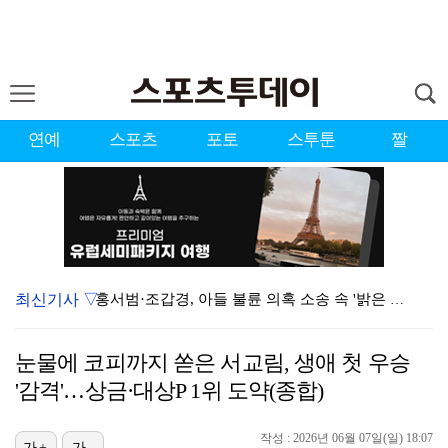
연예
스포츠
포토
스투툰
짤
최신기사 ▽
홍서범·조갑경, 아들 불륜 의혹 소송 속 '밝은 근황'…
'리틀 김연경' 손서연 28점 폭발…U17 여자배구, …
눈물에 코피까지 쏟은 서교림, 생애 첫 우승
데뷔는 쉬워도 생존은 어렵다…K팝 아이돌 평균 수명 4…
'감격'…상금·대상P 1위 도약(종합)
표창원, 남규리에 15년만 공개 사과…"내가 틀렸다"
작성 : 2026년 06월 07일(일) 18:07
[ST포토] 박현경, 힘찬 세컨샷
가+
가-