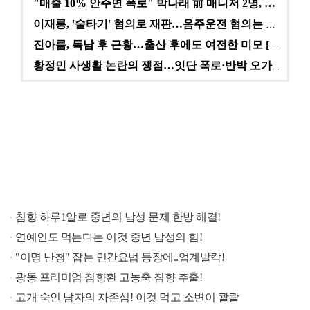
"매출 10% 안주면 폭로" 박나래 前 매니저 2명, …
이재룡, '술타기' 혐의로 재판…음주운전 혐의는 미적용…
진아름, 득남 후 근황…출산 후에도 여전한 미모 [스타…
황정민 사생활 논란의 쟁점…잇단 폭로·반박 오가는 소모…