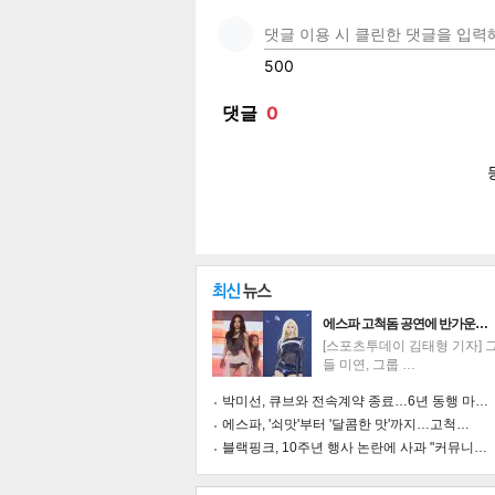
페이
트위
카카
밴드
네이
에스파 고척돔 공연에 반가운…
[스포츠투데이 김태형 기자] 
들 미연, 그룹 …
박미선, 큐브와 전속계약 종료…6년 동행 마…
기
에스파, '쇠맛'부터 '달콤한 맛'까지…고척…
블랙핑크, 10주년 행사 논란에 사과 "커뮤니…