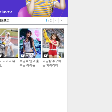
1
/ 2
어리더의 워
수영복 입고 춤
다양함 추구하
밤
추는 아이돌…
는 치어리더…