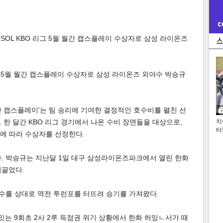
 SOL KBO 리그 5월 월간 캡스플레이 수상자로 삼성 라이온즈
O 리그 5월 월간 캡스플레이 수상자로 삼성 라이온즈 외야수 박승규
월간 캡스플레이'는 팀 승리에 기여한 결정적인 호수비를 펼친 선
 한 달간 KBO 리그 경기에서 나온 수비 장면들을 대상으로,
치
터
에 따라 수상자를 선정한다.
. 박승규는 지난달 1일 대구 삼성라이온즈파크에서 열린 한화
이끌었다.
수를 상대로 역전 투런포를 터뜨려 승기를 가져왔다.
잇는 9회초 2사 2루 득점권 위기 상황에서 한화 허잉ㄴ서가 때