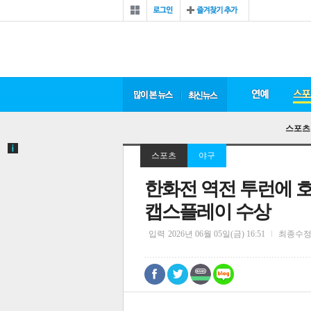
스포츠
스포츠
야구
한화전 역전 투런에 
캡스플레이 수상
입력
2026년 06월 05일(금) 16:51
최종수
0