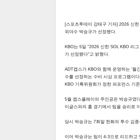
[스포츠투데이 강태구 기자] 2026 신한
외야수 박승규가 선정됐다.
KBO는 5일 "2026 신한 SOL KB
체
인
가 선정됐다"고 밝혔다.
ADT캡스가 KBO와 함께 운영하는 '
수를 선정하는 수비 시상 프로그램이다.
KBO 기록위원회가 정한 퍼포먼스 기준
5월 캡스플레이의 주인공은 박승규였다
이글스와의 홈 경기에서 팀을 승리로 
당시 박승규는 7회말 한화의 투수 김종
이어 박승규는 팀이 4-3으로 리드하고 