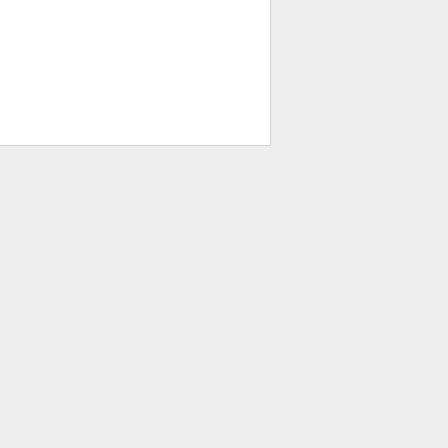
이
다
타포토