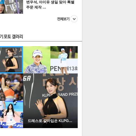
변우석, 아이유 생일 맞아 특별
주문 제작 …
스투펀
US
이 본 뉴스
스포츠
포토
드레스로 갈아입은 KLPGA …