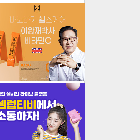
더보기
기포토