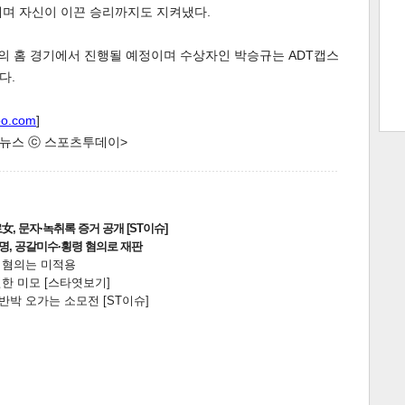
내며 자신이 이끈 승리까지도 지켜냈다.
의 홈 경기에서 진행될 예정이며 수상자인 박승규는 ADT캡스
다.
트 크
트 축
사
하기
보기
스
oo.com
]
한 뉴스 ⓒ 스포츠투데이>
, 문자·녹취록 증거 공개 [ST이슈]
2명, 공갈미수·횡령 혐의로 재판
전 혐의는 미적용
한 미모 [스타엿보기]
박 오가는 소모전 [ST이슈]