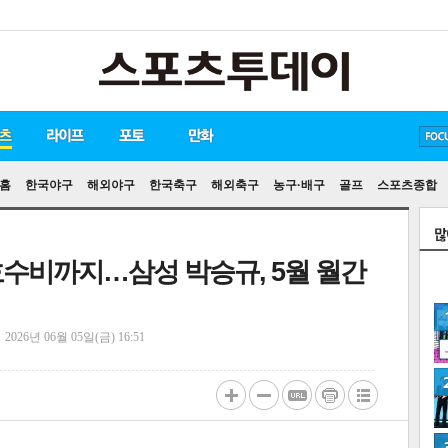
방탄소년단
손흥민
유아인
홈
한국야구
해외야구
한국축구
해외축구
농구·배구
골프
스포츠종합
호수비까지…삼성 박승규, 5월 월간
정
2026년 06월 05일(금) 16:51