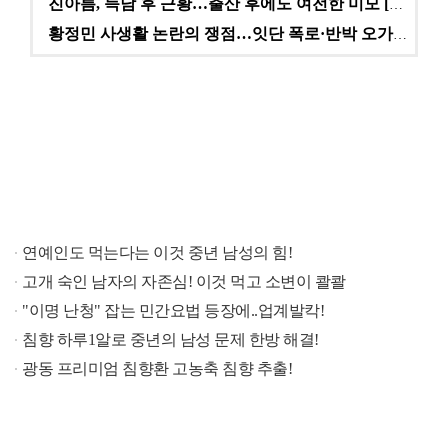
진아름, 득남 후 근황…출산 후에도 여전한 미모 [스타…
황정민 사생활 논란의 쟁점…잇단 폭로·반박 오가는 소모…