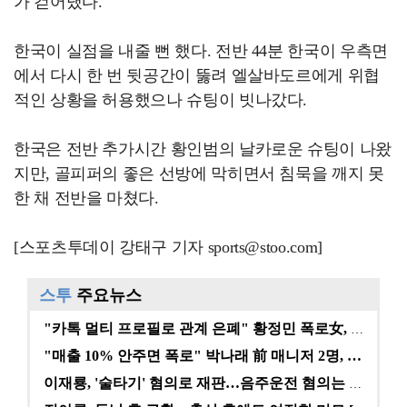
가 걷어냈다.
한국이 실점을 내줄 뻔 했다. 전반 44분 한국이 우측면
에서 다시 한 번 뒷공간이 뚫려 엘살바도르에게 위협
적인 상황을 허용했으나 슈팅이 빗나갔다.
한국은 전반 추가시간 황인범의 날카로운 슈팅이 나왔
지만, 골피퍼의 좋은 선방에 막히면서 침묵을 깨지 못
한 채 전반을 마쳤다.
[스포츠투데이 강태구 기자 sports@stoo.com]
스투
주요뉴스
"카톡 멀티 프로필로 관계 은폐" 황정민 폭로女, 문자…
"매출 10% 안주면 폭로" 박나래 前 매니저 2명, …
이재룡, '술타기' 혐의로 재판…음주운전 혐의는 미적용…