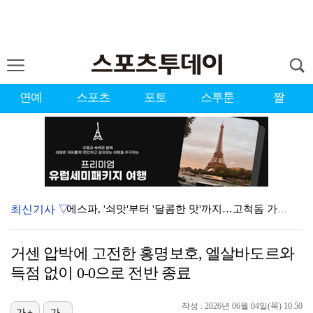
연예
스포츠
포토
스투툰
짤
최신기사 ▽
에스파, '쇠맛'부터 '달콤한 맛'까지…고척돔 가득 채…
블랙핑크, 10주년 행사 논란에 사과 "커뮤니케이션 문…
거센 압박에 고전한 홍명보호, 엘살바도르와
'리그 2연패 정조준' 아스널, 뉴캐슬서 기마랑이스 영…
득점 없이 0-0으로 전반 종료
에스파, 고척돔 입성…공연 시작 40분 만에 첫 인사 …
작성 : 2026년 06월 04일(목) 10:50
가+
가-
'첫 승 도전' 장은수 "우승 의식하기보다 내 플레이에…