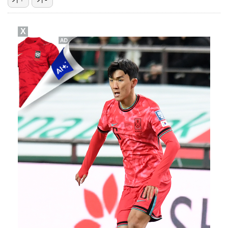
에스파 고척돔 공연에 반가운 얼굴…아이들 미연·트와이스…
X
박지민 아나운서 "발리까지 갔는데…'피의 게임2' 출연…
"언론사 대표·국회의원도"…최연청, 판사 남편까지 화려…
한국 남자배구, 중국 3-0 완파하고 동아시아선수권 결…
'서명관·야고 연속골' 울산, 동해안 더비서 포항 제압…