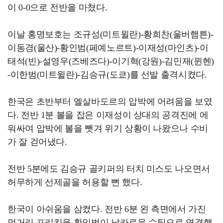
이 0-0으로 전반을 마쳤다.
이날 홍명보호는 조규성(미트윌란)-황희찬(울버햄튼)-
이동경(울산)-황인범(페예노르트)-이재성(마인츠)-이
태석(빈)-설영우(즈베즈다)-이기혁(강원)-김민재(뮌헨)
-이한범(미트윌란)-김승규(도쿄)를 선발 출격시켰다.
한국은 초반부터 엘살바도르의 압박에 어려움을 보였
다. 전반 1분 볼을 잡은 이재성이 상대의 공격진에 에
워싸여 압박에 볼을 뺏겨 위기 상황이 나왔으나 수비
가 잘 걷어냈다.
전반 5분에도 김승규 골키퍼의 터치 미스도 나오면서
허무하게 선제골을 허용할 뻔 했다.
한국이 아쉬움을 삼켰다. 전반 6분 왼 측면에서 가진
먼거리 프리킥을 황인범이 날카로운 슈팅으로 연결했