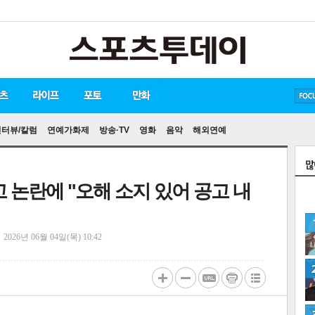
방탄소년단
손흥민
유아인
인터뷰/칼럼
연예가화제
방송·TV
영화
음악
해외연예
고 논란에 "오해 소지 있어 공고 내
정
2026년 06월 04일(목) 10:42