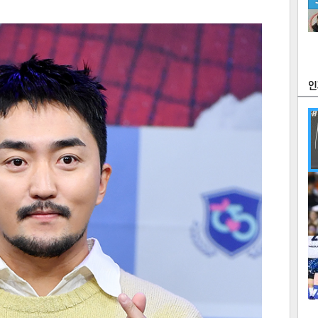
츠
라이프
포토
만화
FOC
많
연예
1
2
텍스
텍스
url 복
인쇄
목록