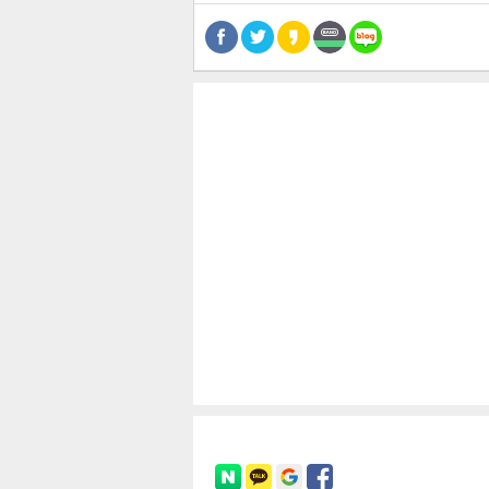
공유
유
로그