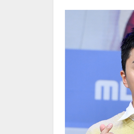
전
로그
즐겨찾기
많이 본 뉴스
최신 뉴스
연예
스포
페이
트위
댓글
밴드
네이