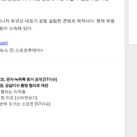
니저 유규선 대표가 공동 설립한 콘텐츠 제작사다. 현재 유병
트 크
트 축
사
하기
보기
등이 소속돼 있다.
스
com
]
한 뉴스 ⓒ 스포츠투데이>
, 문자·녹취록 증거 공개 [ST이슈]
2명, 공갈미수·횡령 혐의로 재판
전 혐의는 미적용
한 미모 [스타엿보기]
박 오가는 소모전 [ST이슈]