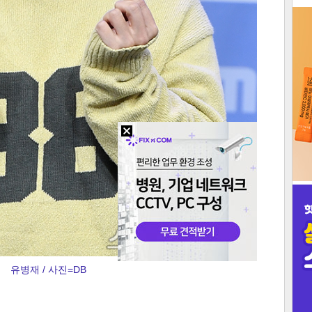
3
인
유병재 / 사진=DB