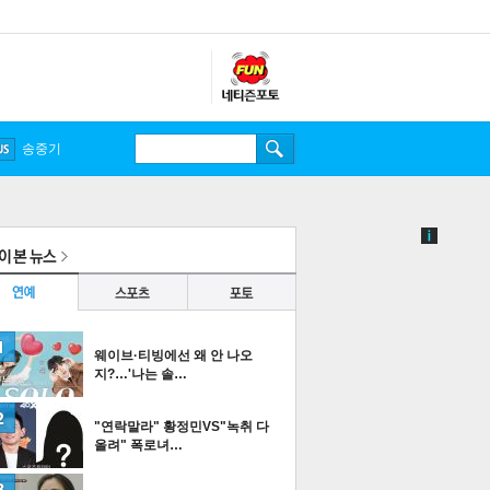
송중기
웨이브·티빙에선 왜 안 나오
지?…'나는 솔…
"연락말라" 황정민VS"녹취 다
올려" 폭로녀…