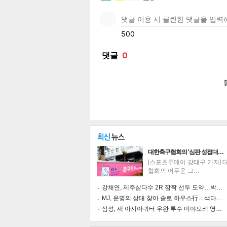
페이
트위
카카
밴드
네이
대한축구협회의 '심판 성접대…
[스포츠투데이 강태구 기자] 
협회의 어두운 그…
기
강채연, 제주삼다수 2R 깜짝 선두 도약…박…
MJ, 운명의 상대 찾아 솔로 하우스行…색다…
삼성, 새 아시아쿼터 우완 투수 미야모리 영…