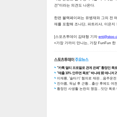
건"이라는 의견도 나온다.
한편 블랙페이퍼는 유병재와 그의 전 매
스북
터 공
달기
공유
버블
재를 포함해 조나단, 파트리샤, 이은지 
[스포츠투데이 김태형 기자
ent@stoo.
<가장 가까이 만나는, 가장 FunFun 
"카톡 멀티 프로필로 관계 은폐" 황정민 폭로女
"매출 10% 안주면 폭로" 박나래 前 매니저 
이재룡, '술타기' 혐의로 재판…음주운
진아름, 득남 후 근황…출산 후에도 여전
황정민 사생활 논란의 쟁점…잇단 폭로·반