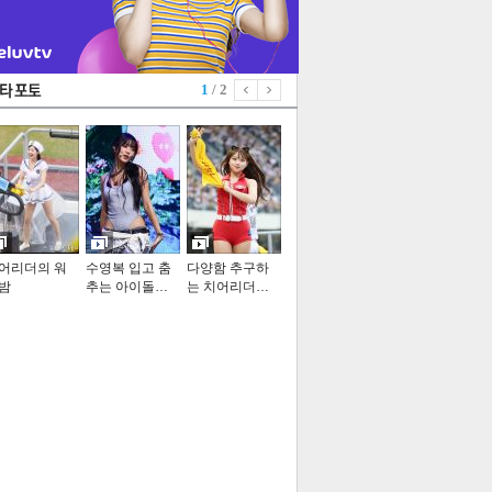
1
/ 2
어리더의 워
수영복 입고 춤
다양함 추구하
밤
추는 아이돌…
는 치어리더…