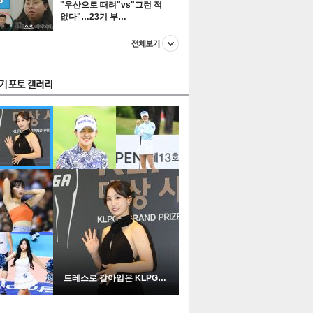
"우산으로 때려"vs"그런 적
없다"…23기 부…
스투펀
US
이 본 뉴스
스포츠
포토
드레스로 갈아입은 KLPGA …