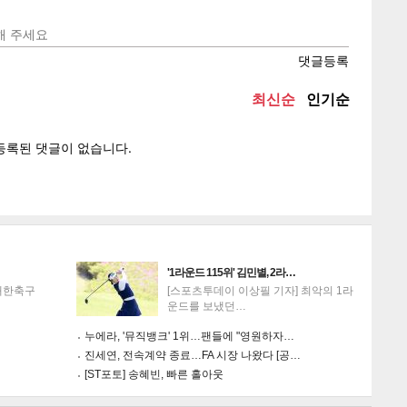
텍스
텍스
url 복
인쇄
목록
'1라운드 115위' 김민별, 2라…
대한축구
[스포츠투데이 이상필 기자] 최악의 1라
운드를 보냈던…
누에라, '뮤직뱅크' 1위…팬들에 "영원하자…
진세연, 전속계약 종료…FA 시장 나왔다 [공…
[ST포토] 송혜빈, 빠른 홀아웃