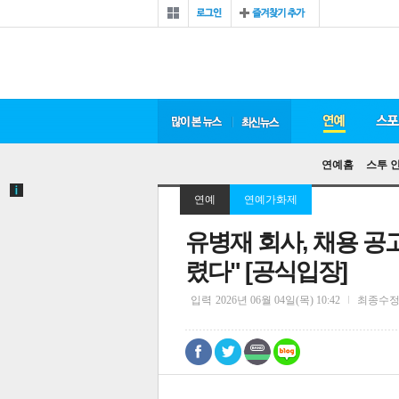
연예홈
스투 
연예
연예가화제
유병재 회사, 채용 공
렸다" [공식입장]
입력
2026년 06월 04일(목) 10:42
최종수
0