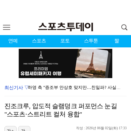
연예
스포츠
포토
스투툰
짤
최신기사 ▽
하영 측 "증조부 안상호 맞지만…친일파? 사실무근" […
'방송 출연' 유명 산부인과 원장, 프로포폴 셀프 투약…
진조크루, 압도적 슬램덩크 퍼포먼스 눈길
"아예 다른 관계잖아"…황정민 폭로자, 팬 주장에 반박…
"스포츠·스트리트 컬처 융합"
"스토킹 피해자" 황정민VS"2억대 손해배상" A 씨,…
작성 : 2026년 06월 02일(화) 17:33
가+
가-
"블랙핑크 데뷔 10주년 행사로 국중박 입장 통제"…문…