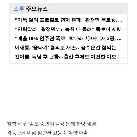
스투
주요뉴스
"카톡 멀티 프로필로 관계 은폐" 황정민 폭로女, 문자…
"연락말라" 황정민VS"녹취 다 올려" 폭로녀 A 씨,…
"매출 10% 안주면 폭로" 박나래 前 매니저 2명, …
이재룡, '술타기' 혐의로 재판…음주운전 혐의는 미적용…
진아름, 득남 후 근황…출산 후에도 여전한 미모 [스타…