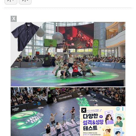
김지원, 어린이병원에 1억원 쾌척 "'닥터X' 촬영 중…
X
기록적인 폭염에 멈췄던 KBO, 11일부터 순위 경쟁 …
고영욱, 도 넘은 저격 논란…이번엔 박하선에 "감당 안…
경찰, 대한축구협회 '심판 성접대 논란' 수사 여부 검…
정연, JYP엔터 떠나 새 시작 "가장 큰 중심 트와이…