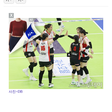
박문성 "축구협회 성접대 의혹? 사실이면 국제 망신…사…
X
"기분 맞춰주려고" 축구협회, 외국인 심판 성접대 의혹…
폭로자 "황정민, 본인 말에 책임져야…내가 사생활에 초…
'주장 완장' 김민재, 한국 떠나기 전 뮌헨 동료들에게…
방은희, 6년 지나도 생생한 母 고독사 아픔…끝내 오열…
사진=DB