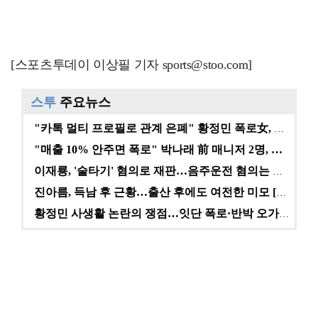
[스포츠투데이 이상필 기자 sports@stoo.com]
스투
주요뉴스
"카톡 멀티 프로필로 관계 은폐" 황정민 폭로女, 문자…
"매출 10% 안주면 폭로" 박나래 前 매니저 2명, …
이재룡, '술타기' 혐의로 재판…음주운전 혐의는 미적용…
진아름, 득남 후 근황…출산 후에도 여전한 미모 [스타…
황정민 사생활 논란의 쟁점…잇단 폭로·반박 오가는 소모…