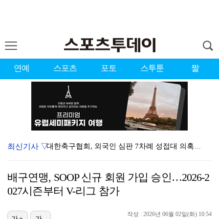
연예
스포츠
포토
스투툰
짤
최신기사 ▽
대한축구협회, 외국인 심판 7차례 성접대 의혹…이 기간…
청문회부터 압수수색·심판 성접대 의혹까지…월드컵 탈락이…
배구연맹, SOOP 신규 회원 가입 승인…2026-2
3승 사냥 시동 건 서교림 "샷·퍼트 만족스러워…좋은 …
027시즌부터 V-리그 참가
"우산으로 때려"vs"그런 적 없다"…23기 부부 엇갈…
작성 : 2026년 06월 02일(화) 10:54
가+
가-
박지훈, 9월 잠실실내체육관서 앙코르 콘서트 개최