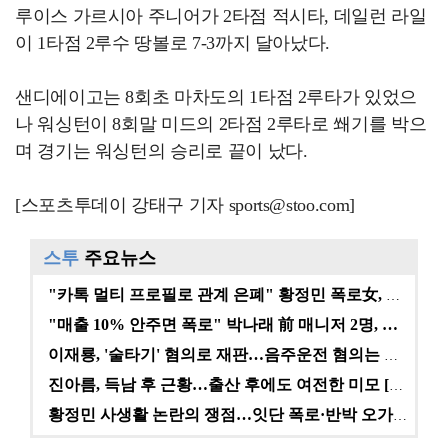
루이스 가르시아 주니어가 2타점 적시타, 데일런 라일
이 1타점 2루수 땅볼로 7-3까지 달아났다.
샌디에이고는 8회초 마차도의 1타점 2루타가 있었으
나 워싱턴이 8회말 미드의 2타점 2루타로 쐐기를 박으
며 경기는 워싱턴의 승리로 끝이 났다.
[스포츠투데이 강태구 기자 sports@stoo.com]
스투
주요뉴스
"카톡 멀티 프로필로 관계 은폐" 황정민 폭로女, 문자…
"매출 10% 안주면 폭로" 박나래 前 매니저 2명, …
이재룡, '술타기' 혐의로 재판…음주운전 혐의는 미적용…
진아름, 득남 후 근황…출산 후에도 여전한 미모 [스타…
황정민 사생활 논란의 쟁점…잇단 폭로·반박 오가는 소모…