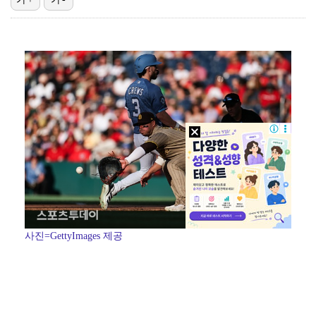
"언론사 대표·국회의원도"…최연청, 판사 남편까지 화려…
'첫 승 도전' 장은수 "우승 의식하기보다 내 플레이에…
한국 남자배구, 중국 3-0 완파하고 동아시아선수권 결…
박지민 아나운서 "발리까지 갔는데…'피의 게임2' 출연…
'서명관·야고 연속골' 울산, 동해안 더비서 포항 제압…
사진=GettyImages 제공