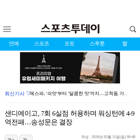
연예
스포츠
포토
스투툰
짤
최신기사 ▽
에스파, '쇠맛'부터 '달콤한 맛'까지…고척돔 가득 채…
블랙핑크, 10주년 행사 논란에 사과 "커뮤니케이션 문…
샌디에이고, 7회 6실점 허용하며 워싱턴에 4-9
에스파, 고척돔 입성…공연 시작 40분 만에 첫 인사 …
역전패…송성문은 결장
'리그 2연패 정조준' 아스널, 뉴캐슬서 기마랑이스 영…
작성 : 2026년 05월 31일(일) 09:40
가+
가-
에스파 고척돔 공연에 반가운 얼굴…아이들 미연·트와이스…