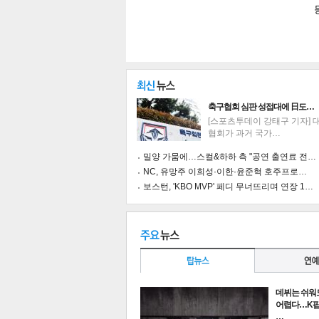
축구협회 심판 성접대에 日도…
공유
유
로그
[스포츠투데이 강태구 기자] 
협회가 과거 국가…
밀양 가뭄에…스컬&하하 측 "공연 출연료 전…
NC, 유망주 이희성·이한·윤준혁 호주프로…
보스턴, 'KBO MVP' 페디 무너뜨리며 연장 1…
데뷔는 쉬워
어렵다…K팝
…