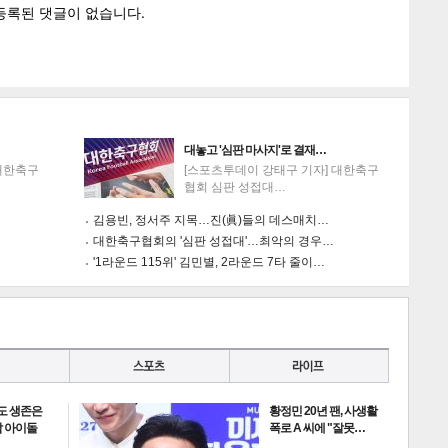
대놓고 '심판 마사지'로 결재…
게
소
대한축구
[스포츠투데이 강태구 기자] 대한축구
협회 심판 성접대…
김용빈, 정서주 지목…진(眞)들의 데스매치…
대한축구협회의 '심판 성접대'…최악의 경우…
'1라운드 115위' 김민별, 2라운드 7타 줄이…
도 생존은
황정민 20년 팬, 사생활
 아이돌
폭로 A 씨에 "잘못…