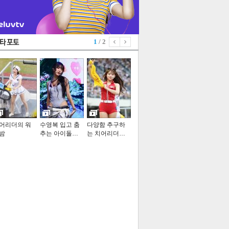
1
/ 2
어리더의 워
수영복 입고 춤
다양함 추구하
밤
추는 아이돌…
는 치어리더…