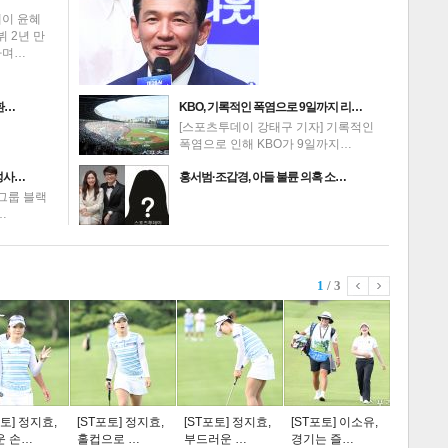
데이 윤혜
뷔 2년 만
하며…
환…
KBO, 기록적인 폭염으로 9일까지 리…
[스포츠투데이 강태구 기자] 기록적인
폭염으로 인해 KBO가 9일까지…
성사…
홍서범·조갑경, 아들 불륜 의혹 소…
그룹 블랙
…
1
/ 3
스포츠
라이프
포토] 정지효,
[ST포토] 정지효,
[ST포토] 정지효,
[ST포토] 이소유,
운 손…
홀컵으로 …
부드러운 …
경기는 즐…