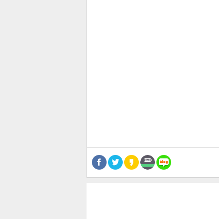
스북
터 공
달기
공유
버블
관련뉴스