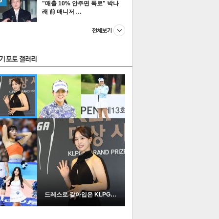
"매출 10% 안주면 폭로" 박나
래 前 매니저 …
스투펀
US
이 본 뉴스
스포츠
포토
드레스로 갈아입은 KLPGA …