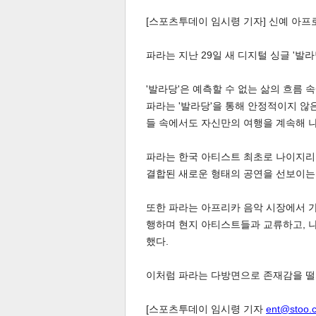
[스포츠투데이 임시령 기자] 신예 아프로비
파라는 지난 29일 새 디지털 싱글 '발라
'발라당'은 예측할 수 없는 삶의 흐름
파라는 '발라당'을 통해 안정적이지 않
들 속에서도 자신만의 여행을 계속해 
파라는 한국 아티스트 최초로 나이지리
결합된 새로운 형태의 공연을 선보이는
또한 파라는 아프리카 음악 시장에서 가
행하며 현지 아티스트들과 교류하고, 나
했다.
이처럼 파라는 다방면으로 존재감을 떨
[스포츠투데이 임시령 기자
ent@stoo.