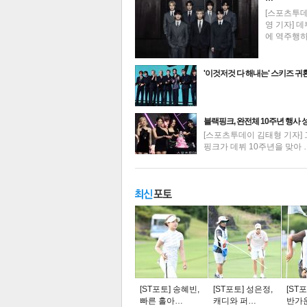
[스포츠투
영 기자] 데
에 역주행
'이것저것 다 해내는' 스키즈 귀
최신뉴스
블랙핑크, 완전체 10주년 행사 
[스포츠투데이 김태형 기자] 
핑크가 데뷔 10주년을 맞아 
기
주요뉴스
탑뉴스
연예
[ST포토] 송혜빈,
[ST포토] 성은정,
[ST
빠른 홀아…
캐디와 퍼…
반가