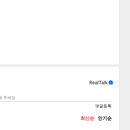
텍스
텍스
url 복
인쇄
목록