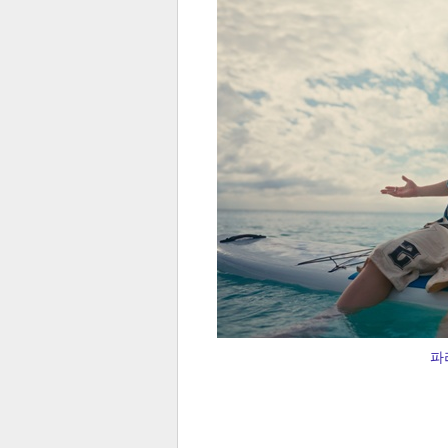
전
로그
즐겨찾기
많이 본 뉴스
최신 뉴스
연예
스포
파
페이
트위
댓글
밴드
네이