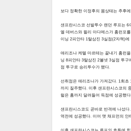
보다 정확한 이정후의 몸상태는 추후에
샌프란시스코 선발투수 랜던 루프는 6이
엘 데버스와 윌리 아다메스가 홈런포를 
이닝 2피안타 1탈삼진 3실점(2자책)에
체
인
애리조나 케텔 마르테는 끝내기 홈런을 
닝 8피안타 3탈삼진 2볼넷 3실점 투
점 투구로 승리투수가 됐다.
선취점은 애리조나가 가져갔다. 1회초 
까지 질주했다. 이후 샌프란시스코의 중
럴은 홈까지 달려들어 득점에 성공했다.
샌프란시스코도 곧바로 반격에 나섰다. 
역전에 성공했다. 이어 맷 채프먼의 안타
이후 샌프란시스코는 루프의 호투에 힘