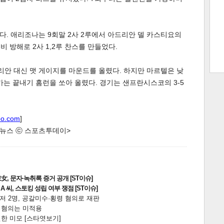
. 애리조나는 9회말 2사 2루에서 아드리안 델 카스티요의
트 크
트 축
사
하기
보기
비 방해로 2사 1,2루 찬스를 만들었다.
스
안 대신 맷 게이지를 마운드를 올렸다. 하지만 마르텔은 낮
가는 끝내기 홈런을 쏘아 올렸다. 경기는 샌프란시스코의 3-5
oo.com
]
한 뉴스 ⓒ 스포츠투데이>
, 문자·녹취록 증거 공개 [ST이슈]
 씨, 스토킹 성립 여부 쟁점 [ST이슈]
니저 2명, 공갈미수·횡령 혐의로 재판
전 혐의는 미적용
한 미모 [스타엿보기]