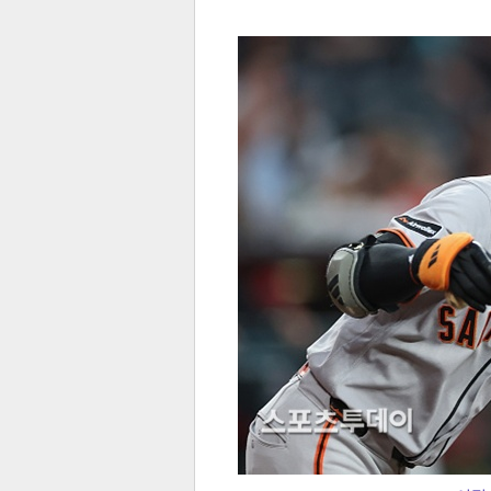
전
로그
즐겨찾기
많이 본 뉴스
최신 뉴스
연예
스포
페이
트위
댓글
밴드
네이