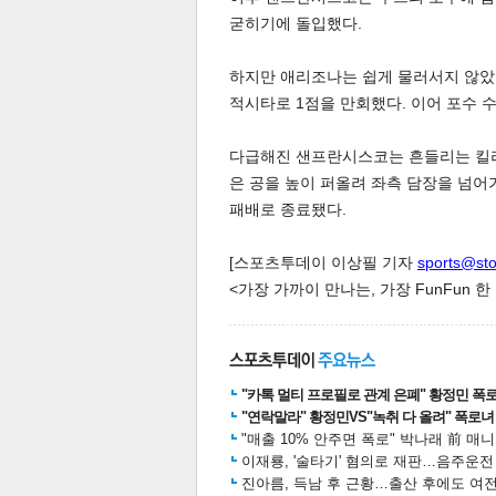
굳히기에 돌입했다.
하지만 애리조나는 쉽게 물러서지 않았다
스북
터 공
달기
공유
버블
적시타로 1점을 만회했다. 이어 포수 수
다급해진 샌프란시스코는 흔들리는 킬리
은 공을 높이 퍼올려 좌측 담장을 넘어
패배로 종료됐다.
[스포츠투데이 이상필 기자
sports@st
<가장 가까이 만나는, 가장 FunFun 
"카톡 멀티 프로필로 관계 은폐" 황정민 폭로女
"연락말라" 황정민VS"녹취 다 올려" 폭로녀 A
"매출 10% 안주면 폭로" 박나래 前 매
이재룡, '술타기' 혐의로 재판…음주운
진아름, 득남 후 근황…출산 후에도 여전