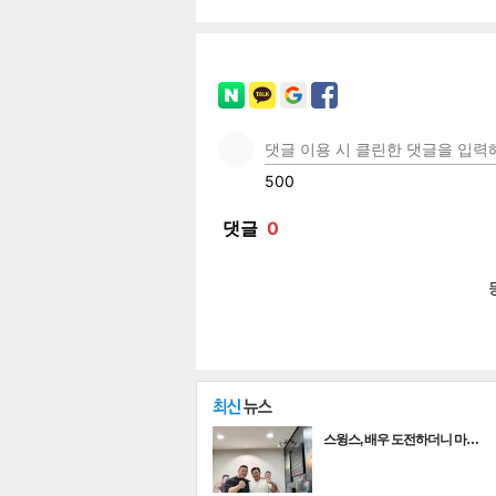
페이
트위
카카
밴드
네이
기
스윙스, 배우 도전하더니 마…