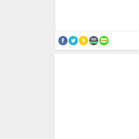
공유
유
로그