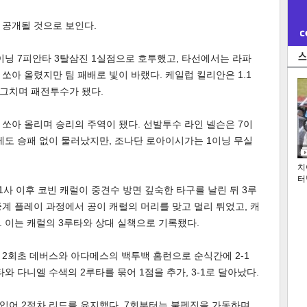
 공개될 것으로 보인다.
닝 7피안타 3탈삼진 1실점으로 호투했고, 타선에서는 라파
쏘아 올렸지만 팀 패배로 빛이 바랬다. 케일럽 킬리안은 1.1
 그치며 패전투수가 됐다.
쏘아 올리며 승리의 주역이 됐다. 선발투수 라인 넬슨은 7이
구에도 승패 없이 물러났지만, 조나단 로아이시가는 1이닝 무실
치
터
1사 이후 코빈 캐럴이 중견수 방면 깊숙한 타구를 날린 뒤 3루
계 플레이 과정에서 공이 캐럴의 머리를 맞고 멀리 튀었고, 캐
 이는 캐럴의 3루타와 상대 실책으로 기록됐다.
2회초 데버스와 아다메스의 백투백 홈런으로 순식간에 2-1
와 다니엘 수색의 2루타를 묶어 1점을 추가, 3-1로 달아났다.
입어 2점차 리드를 유지했다. 7회부터는 불펜진을 가동하며