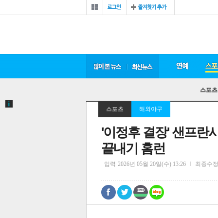
스포츠
스포츠
해외야구
'이정후 결장' 샌프
끝내기 홈런
입력
2026년 05월 20일(수) 13:26
최종수
0