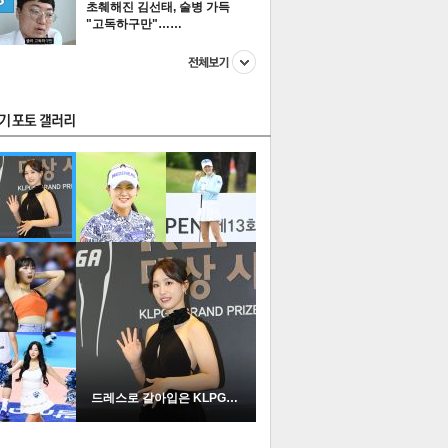
초췌해진 김선태, 술병 가득
"고독하구만"……
스투펀
US
이 본 뉴스
스포츠
포토
드레스로 갈아입은 KLPGA …