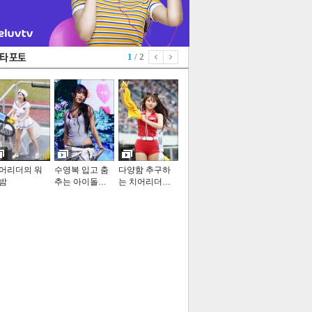
1
/ 2
어리더의 워
수영복 입고 춤
다양함 추구하
밤
추는 아이돌…
는 치어리더…