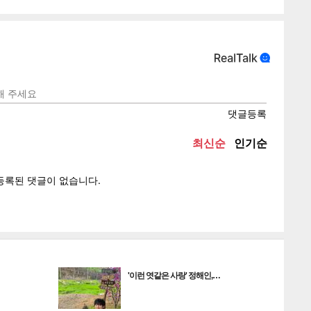
텍스
텍스
url 복
인쇄
목록
'이런 엿같은 사랑' 정해인,…