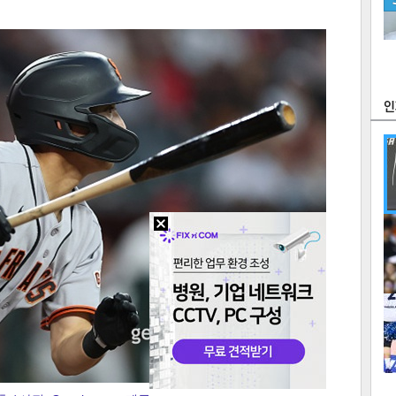
츠
라이프
포토
만화
FOC
많
연예
1
2
텍스
텍스
url 복
인쇄
목록