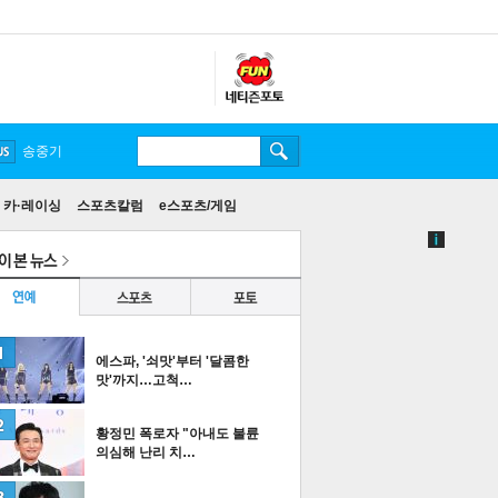
송중기
카·레이싱
스포츠칼럼
e스포츠/게임
에스파, '쇠맛'부터 '달콤한
맛'까지…고척…
황정민 폭로자 "아내도 불륜
의심해 난리 치…