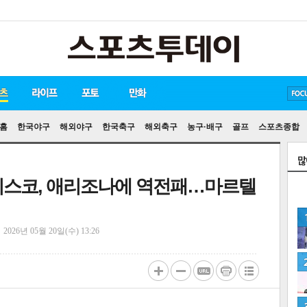
방탄소년단
손흥민
유아인
홈
한국야구
해외야구
한국축구
해외축구
농구·배구
골프
스포츠종합
란시스코, 애리조나에 역전패…마르텔
정
2026년 05월 20일(수) 13:26