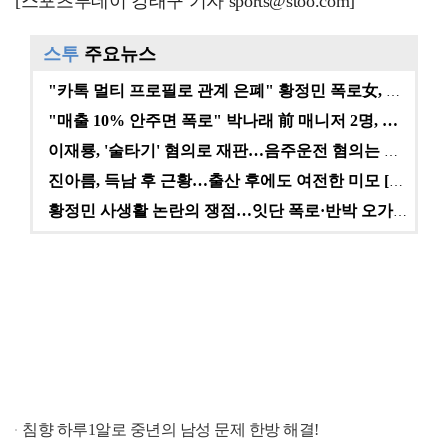
[스포츠투데이 강태구 기자 sports@stoo.com]
스투
주요뉴스
"카톡 멀티 프로필로 관계 은폐" 황정민 폭로女, 문자…
"매출 10% 안주면 폭로" 박나래 前 매니저 2명, …
이재룡, '술타기' 혐의로 재판…음주운전 혐의는 미적용…
진아름, 득남 후 근황…출산 후에도 여전한 미모 [스타…
황정민 사생활 논란의 쟁점…잇단 폭로·반박 오가는 소모…