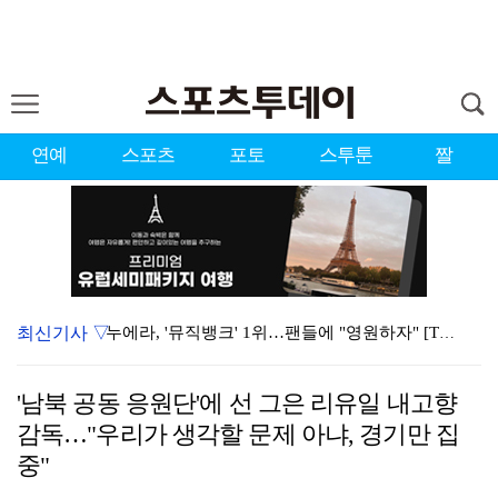
연예
스포츠
포토
스투툰
짤
최신기사 ▽
누에라, '뮤직뱅크' 1위…팬들에 "영원하자" [TV캡…
강채연, 제주삼다수 2R 깜짝 선두 도약…박민지 공동 …
'남북 공동 응원단'에 선 그은 리유일 내고향
서장훈 감독 "내 능력 부족" 자책하게 만든 펜타곤과의…
감독…"우리가 생각할 문제 아냐, 경기만 집
폭발까지 5분…안보현·정은채, 목숨 건 사투 시작(재벌…
중"
대한축구협회의 '심판 성접대'…최악의 경우 런던 올림픽…