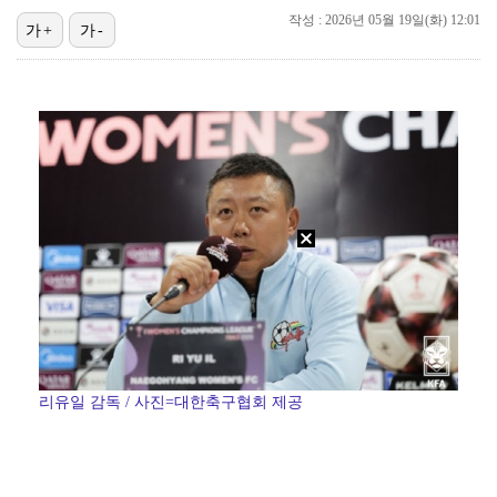
작성 : 2026년 05월 19일(화) 12:01
가+
가-
폭발물 지킨 안보현, '악마 교관' 정은채와 재회(재벌…
이강인, 아틀레티코 마드리드 첫 훈련 진행…9일 맨시티…
'1라운드 115위' 김민별, 2라운드 7타 줄이며 7…
대놓고 '심판 마사지'로 결재 받기도…최종 결재권자는 …
외신까지 퍼지고 있는 축구협회 성접대 논란…2002 한…
리유일 감독 / 사진=대한축구협회 제공