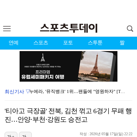
연예
스포츠
포토
스투툰
짤
최신기사 ▽
누에라, '뮤직뱅크' 1위…팬들에 "영원하자" [TV캡…
강채연, 제주삼다수 2R 깜짝 선두 도약…박민지 공동 …
'티아고 극장골' 전북, 김천 꺾고 6경기 무패 행
폭발까지 5분…안보현·정은채, 목숨 건 사투 시작(재벌…
진…안양·부천·강원도 승전고
서장훈 감독 "내 능력 부족" 자책하게 만든 펜타곤과의…
작성 : 2026년 05월 17일(일) 22:22
가+
가-
대한축구협회의 '심판 성접대'…최악의 경우 런던 올림픽…