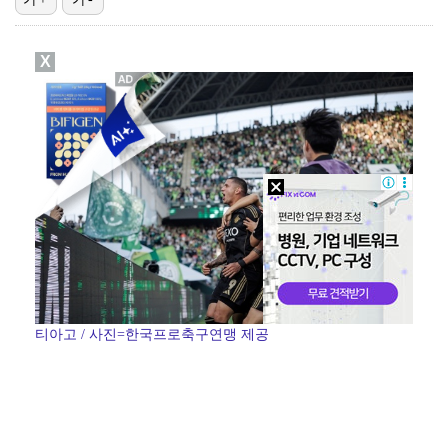
이강인, 아틀레티코 마드리드 첫 훈련 진행…9일 맨시티…
X
폭발물 지킨 안보현, '악마 교관' 정은채와 재회(재벌…
대놓고 '심판 마사지'로 결재 받기도…최종 결재권자는 …
'1라운드 115위' 김민별, 2라운드 7타 줄이며 7…
외신까지 퍼지고 있는 축구협회 성접대 논란…2002 한…
티아고 / 사진=한국프로축구연맹 제공