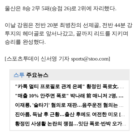
울산은 8승 2무 5패(승점 26)로 2위에 자리했다.
이날 강원은 전반 20분 최병찬의 선제골, 전반 44분 강
투지의 헤더골로 앞서나갔고, 끝까지 리드를 지키며
승리를 완성했다.
[스포츠투데이 신서영 기자 sports@stoo.com]
스투
주요뉴스
"카톡 멀티 프로필로 관계 은폐" 황정민 폭로女, 문자…
"매출 10% 안주면 폭로" 박나래 前 매니저 2명, …
이재룡, '술타기' 혐의로 재판…음주운전 혐의는 미적용…
진아름, 득남 후 근황…출산 후에도 여전한 미모 [스타…
황정민 사생활 논란의 쟁점…잇단 폭로·반박 오가는 소모…