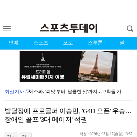
연예
스포츠
포토
스투툰
짤
최신기사 ▽
에스파, '쇠맛'부터 '달콤한 맛'까지…고척돔 가득 채…
에스파, 고척돔 입성…공연 시작 40분 만에 첫 인사 …
발달장애 프로골퍼 이승민, 'G4D 오픈' 우승…
블랙핑크, 10주년 행사 논란에 사과 "커뮤니케이션 문…
장애인 골프 '3대 메이저' 석권
'리그 2연패 정조준' 아스널, 뉴캐슬서 기마랑이스 영…
작성 : 2026년 05월 17일(일) 13:57
가+
가-
'첫 승 도전' 장은수 "우승 의식하기보다 내 플레이에…