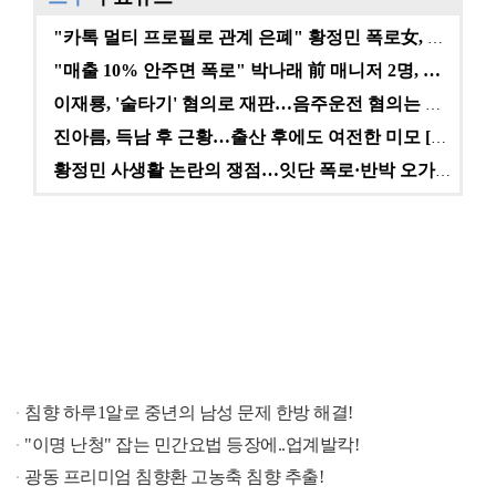
"카톡 멀티 프로필로 관계 은폐" 황정민 폭로女, 문자…
"매출 10% 안주면 폭로" 박나래 前 매니저 2명, …
이재룡, '술타기' 혐의로 재판…음주운전 혐의는 미적용…
진아름, 득남 후 근황…출산 후에도 여전한 미모 [스타…
황정민 사생활 논란의 쟁점…잇단 폭로·반박 오가는 소모…