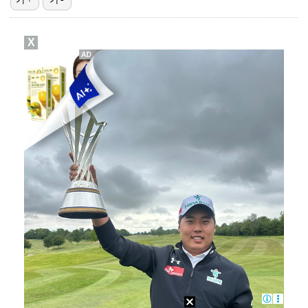
박지민 아나운서 "발리까지 갔는데…'피의 게임2' 출연…
X
에스파 고척돔 공연에 반가운 얼굴…아이들 미연·트와이스…
"언론사 대표·국회의원도"…최연청, 판사 남편까지 화려…
한국 남자배구, 중국 3-0 완파하고 동아시아선수권 결…
'서명관·야고 연속골' 울산, 동해안 더비서 포항 제압…