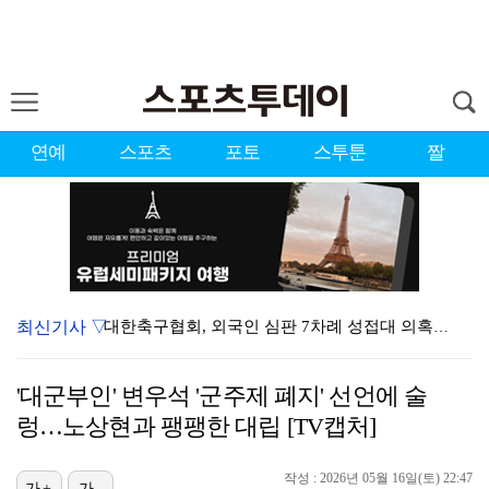
연예
스포츠
포토
스투툰
짤
최신기사 ▽
대한축구협회, 외국인 심판 7차례 성접대 의혹…이 기간…
청문회부터 압수수색·심판 성접대 의혹까지…월드컵 탈락이…
'대군부인' 변우석 '군주제 폐지' 선언에 술
3승 사냥 시동 건 서교림 "샷·퍼트 만족스러워…좋은 …
렁…노상현과 팽팽한 대립 [TV캡처]
"우산으로 때려"vs"그런 적 없다"…23기 부부 엇갈…
작성 : 2026년 05월 16일(토) 22:47
가+
가-
박지훈, 9월 잠실실내체육관서 앙코르 콘서트 개최