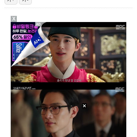
박문성 "축구협회 성접대 의혹? 사실이면 국제 망신…사…
X
폭로자 "황정민, 본인 말에 책임져야…내가 사생활에 초…
"기분 맞춰주려고" 축구협회, 외국인 심판 성접대 의혹…
'주장 완장' 김민재, 한국 떠나기 전 뮌헨 동료들에게…
방은희, 6년 지나도 생생한 母 고독사 아픔…끝내 오열…