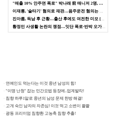
"매출 10% 안주면 폭로" 박나래 前 매니저 2명, …
이재룡, '술타기' 혐의로 재판…음주운전 혐의는 미적용…
진아름, 득남 후 근황…출산 후에도 여전한 미모 [스타…
황정민 사생활 논란의 쟁점…잇단 폭로·반박 오가는 소모…