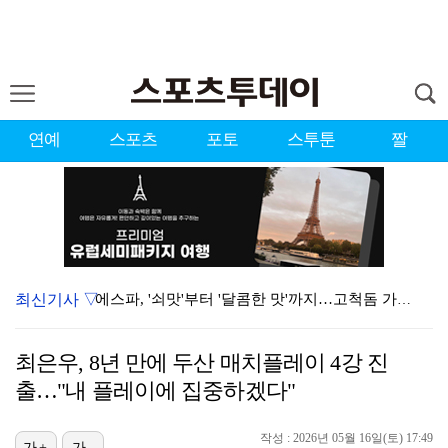
연예
스포츠
포토
스투툰
짤
최신기사 ▽
에스파, '쇠맛'부터 '달콤한 맛'까지…고척돔 가득 채…
'첫 승 도전' 장은수 "우승 의식하기보다 내 플레이에…
최은우, 8년 만에 두산 매치플레이 4강 진
에스파, 고척돔 입성…공연 시작 40분 만에 첫 인사 …
출…"내 플레이에 집중하겠다"
블랙핑크, 10주년 행사 논란에 사과 "커뮤니케이션 문…
작성 : 2026년 05월 16일(토) 17:49
가+
가-
박지민 아나운서 "발리까지 갔는데…'피의 게임2' 출연…