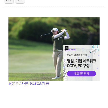
'리그 2연패 정조준' 아스널, 뉴캐슬서 기마랑이스 영…
에스파 고척돔 공연에 반가운 얼굴…아이들 미연·트와이스…
"언론사 대표·국회의원도"…최연청, 판사 남편까지 화려…
맨시티 마레스카 감독 "이강인은 훌륭한 선수…아틀레티코…
'서명관·야고 연속골' 울산, 동해안 더비서 포항 제압…
최은우 / 사진=KLPGA 제공