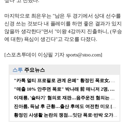
싶다"고 전했다.
마지막으로 최은우는 "남은 두 경기에서 상대 선수를
신경 쓰는 것보다 내 플레이를 하면 좋은 결과가 있지
않을까 생각한다"면서 "이왕 4강까지 진출하니, (우승
에 대한) 욕심이 생긴다"고 각오를 다졌다.
[스포츠투데이 이상필 기자 sports@stoo.com]
스투
주요뉴스
"카톡 멀티 프로필로 관계 은폐" 황정민 폭로女, 문자…
"매출 10% 안주면 폭로" 박나래 前 매니저 2명, …
이재룡, '술타기' 혐의로 재판…음주운전 혐의는 미적용…
진아름, 득남 후 근황…출산 후에도 여전한 미모 [스타…
황정민 사생활 논란의 쟁점…잇단 폭로·반박 오가는 소모…