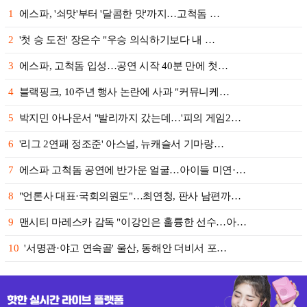
1
에스파, '쇠맛'부터 '달콤한 맛'까지…고척돔 …
2
'첫 승 도전' 장은수 "우승 의식하기보다 내 …
3
에스파, 고척돔 입성…공연 시작 40분 만에 첫…
4
블랙핑크, 10주년 행사 논란에 사과 "커뮤니케…
5
박지민 아나운서 "발리까지 갔는데…'피의 게임2…
6
'리그 2연패 정조준' 아스널, 뉴캐슬서 기마랑…
7
에스파 고척돔 공연에 반가운 얼굴…아이들 미연·…
8
"언론사 대표·국회의원도"…최연청, 판사 남편까…
9
맨시티 마레스카 감독 "이강인은 훌륭한 선수…아…
10
'서명관·야고 연속골' 울산, 동해안 더비서 포…