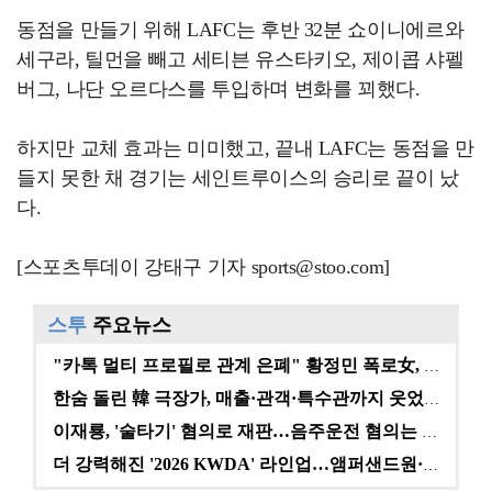
동점을 만들기 위해 LAFC는 후반 32분 쇼이니에르와
세구라, 틸먼을 빼고 세티븐 유스타키오, 제이콥 샤펠
버그, 나단 오르다스를 투입하며 변화를 꾀했다.
하지만 교체 효과는 미미했고, 끝내 LAFC는 동점을 만
들지 못한 채 경기는 세인트루이스의 승리로 끝이 났
다.
[스포츠투데이 강태구 기자 sports@stoo.com]
스투
주요뉴스
"카톡 멀티 프로필로 관계 은폐" 황정민 폭로女, 문자…
한숨 돌린 韓 극장가, 매출·관객·특수관까지 웃었다 […
이재룡, '술타기' 혐의로 재판…음주운전 혐의는 미적용…
더 강력해진 '2026 KWDA' 라인업…앰퍼샌드원·나…