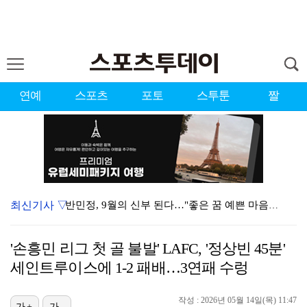
연예
스포츠
포토
스투툰
짤
최신기사 ▽
반민정, 9월의 신부 된다…"좋은 꿈 예쁜 마음가짐으로…
폭로녀 A 씨, 77통 녹취 자료 재차 입장 "황정민은…
'손흥민 리그 첫 골 불발' LAFC, '정상빈 45분'
경찰, '감독 선임 논란' 대한축구협회 압수수색…홍명보…
세인트루이스에 1-2 패배…3연패 수렁
'이상준쇼' PD "LA 공연 비판 겸허히 수용, 허위…
작성 : 2026년 05월 14일(목) 11:47
가+
가-
하우 감독 떠난 뉴캐슬, 새 사령탑 자리에 38세 야이…