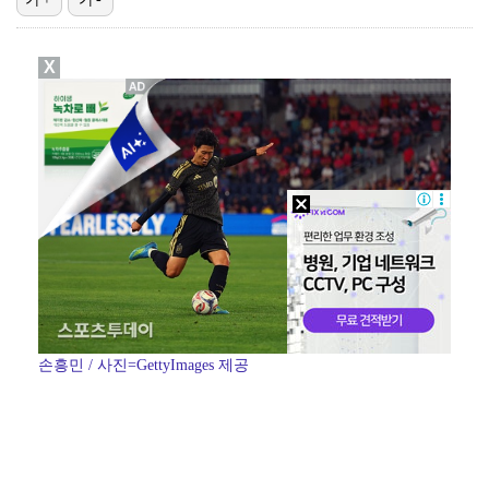
입지 좁아진 김하성, 빅리그 복귀에도 2경기 연속 결장…
X
[ST포토] 키키 이솔, '설레는 컴백'
[ST포토] 키키 이솔, '인형이야 사람이야'
[ST포토] 키키 하음, '사랑해요'
[ST포토] 키키 지유, 포인트 안무로 매력발산
손흥민 / 사진=GettyImages 제공