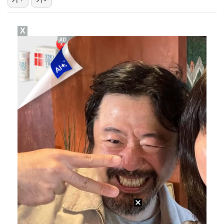
김혜성, 트리플A서 연장 10회에 안타 생산…4경기 연…
X
김지원, 어린이병원에 1억원 쾌척 "'닥터X' 촬영 중…
고영욱, 도 넘은 저격 논란…이번엔 박하선에 "감당 안…
기록적인 폭염에 멈췄던 KBO, 11일부터 순위 경쟁 …
경찰, 대한축구협회 '심판 성접대 논란' 수사 여부 검…