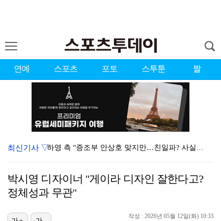
연예
스포츠
포토
스투툰
짤
최신기사 ▽
하영 측 "증조부 안상호 맞지만…친일파? 사실무근" […
'방송 출연' 유명 산부인과 원장, 프로포폴 셀프 투약…
박시영 디자이너 "게이라 디자인 잘한다고?
"아예 다른 관계잖아"…황정민 폭로자, 팬 주장에 반박…
정체성과 무관"
"스토킹 피해자" 황정민VS"2억대 손해배상" A 씨,…
작성 : 2026년 05월 12일(화) 10:33
가+
가-
"블랙핑크 데뷔 10주년 행사로 국중박 입장 통제"…문…