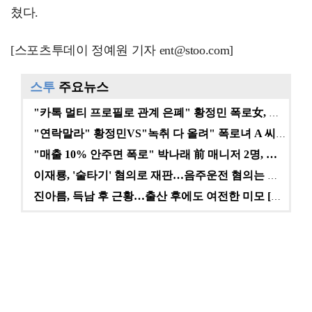
쳤다.
[스포츠투데이 정예원 기자 ent@stoo.com]
스투
주요뉴스
"카톡 멀티 프로필로 관계 은폐" 황정민 폭로女, 문자…
"연락말라" 황정민VS"녹취 다 올려" 폭로녀 A 씨,…
"매출 10% 안주면 폭로" 박나래 前 매니저 2명, …
이재룡, '술타기' 혐의로 재판…음주운전 혐의는 미적용…
진아름, 득남 후 근황…출산 후에도 여전한 미모 [스타…