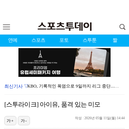
연예
스포츠
포토
스투툰
짤
최신기사 ▽
KBO, 기록적인 폭염으로 9일까지 리그 중단…내달 6…
대한축구협회, 외국인 심판 7차례 성접대 의혹…이 기간…
[스투라이크] 아이유, 품격 있는 미모
3승 사냥 시동 건 서교림 "샷·퍼트 만족스러워…좋은 …
작성 : 2026년 05월 11일(월) 14:44
청문회부터 압수수색·심판 성접대 의혹까지…월드컵 탈락이…
가+
가-
"우산으로 때려"vs"그런 적 없다"…23기 부부 엇갈…