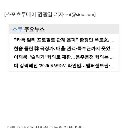
[스포츠투데이 권광일 기자 ent@stoo.com]
스투
주요뉴스
"카톡 멀티 프로필로 관계 은폐" 황정민 폭로女, 문자…
한숨 돌린 韓 극장가, 매출·관객·특수관까지 웃었다 […
이재룡, '술타기' 혐의로 재판…음주운전 혐의는 미적용…
더 강력해진 '2026 KWDA' 라인업…앰퍼샌드원·나…