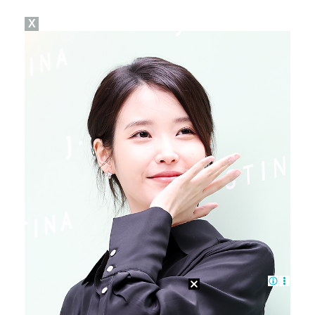
X
박지훈, 9월 잠실실내체육관서 앙코르 콘서트 개최
박문성 "축구협회 성접대 의혹? 사실이면 국제 망신…사…
"기분 맞춰주려고" 축구협회, 외국인 심판 성접대 의혹…
폭로자 "황정민, 본인 말에 책임져야…내가 사생활에 초…
'주장 완장' 김민재, 한국 떠나기 전 뮌헨 동료들에게…