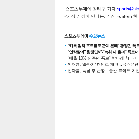
[스포츠투데이 강태구 기자
sports@st
<가장 가까이 만나는, 가장 FunFun 
"카톡 멀티 프로필로 관계 은폐" 황정민 폭로女
"연락말라" 황정민VS"녹취 다 올려" 폭로녀 A
"매출 10% 안주면 폭로" 박나래 前 매
공유
유
로그
이재룡, '술타기' 혐의로 재판…음주운
진아름, 득남 후 근황…출산 후에도 여전