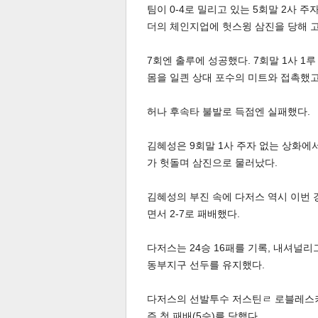
팀이 0-4로 밀리고 있는 5회말 2사 
더의 체인지업에 헛스윙 삼진을 당해 
7회엔 출루에 성공했다. 7회말 1사 
몸을 일킌 상대 포수의 미트와 접촉했고
허나 후속타 불발로 득점엔 실패했다.
체
인
김혜성은 9회말 1사 주자 없는 상화
가 헛돌며 삼진으로 물러났다.
김혜성의 부진 속에 다저스 역시 이번 
면서 2-7로 패배했다.
다저스는 24승 16패를 기록, 내셔널리그
동부지구 선두를 유지했다.
다저스의 선발투수 저스틴ㄹ 로블레스키는
즌 첫 패배(5승)를 당했다.