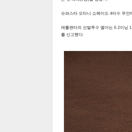
슈퍼스타 오타니 쇼헤이도 4타수 무안
스북
터 공
달기
공유
버블
애틀랜타의 선발투수 엘더는 5.2이닝 
를 신고했다.