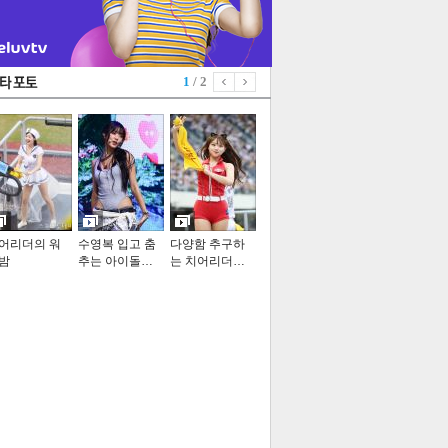
1
/ 2
어리더의 워
수영복 입고 춤
다양함 추구하
밤
추는 아이돌…
는 치어리더…