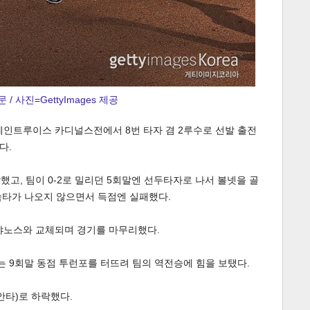
 / 사진=GettyImages 제공
세인트루이스 카디널스전에서 8번 타자 겸 2루수로 선발 출전
다.
했고, 팀이 0-2로 밀리던 5회말엔 선두타자로 나서 볼넷을 골
속타가 나오지 않으면서 득점엔 실패했다.
테야노스와 교체되며 경기를 마무리했다.
 9회말 동점 투런포를 터뜨려 팀의 역전승에 힘을 보탰다.
2안타)로 하락했다.