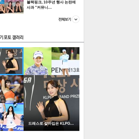
블랙핑크, 10주년 행사 논란에
사과 "커뮤니…
스투펀
US
이 본 뉴스
스포츠
포토
드레스로 갈아입은 KLPGA …