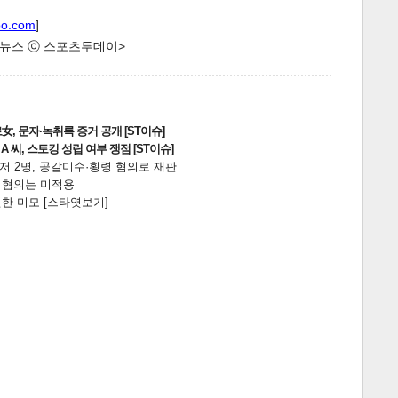
oo.com
]
한 뉴스 ⓒ 스포츠투데이>
, 문자·녹취록 증거 공개 [ST이슈]
 씨, 스토킹 성립 여부 쟁점 [ST이슈]
니저 2명, 공갈미수·횡령 혐의로 재판
게
소
전 혐의는 미적용
한 미모 [스타엿보기]