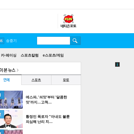
송중기
카·레이싱
스포츠칼럼
e스포츠/게임
에스파, '쇠맛'부터 '달콤한
맛'까지…고척…
황정민 폭로자 "아내도 불륜
의심해 난리 치…