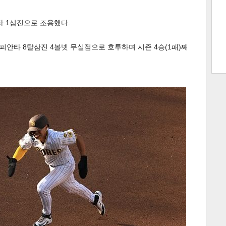
타 1삼진으로 조용했다.
트 크
트 축
사
하기
보기
1피안타 8탈삼진 4볼넷 무실점으로 호투하며 시즌 4승(1패)째
스