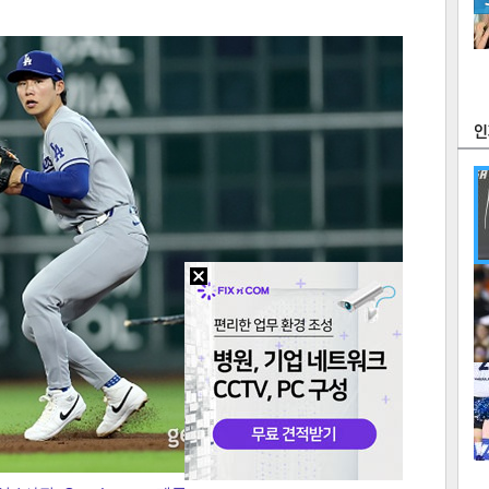
츠
라이프
포토
만화
FOC
많
연예
1
2
텍스
텍스
url 복
인쇄
목록