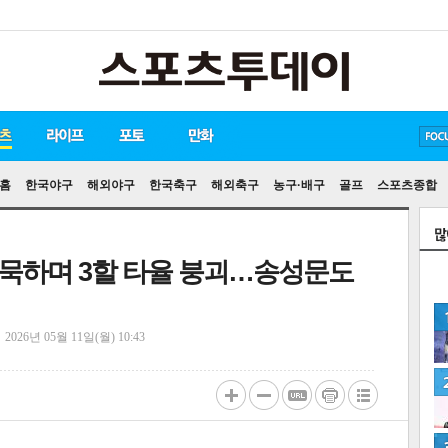
방탄소년단
손흥민
유아인
홈
한국야구
해외야구
한국축구
해외축구
농구·배구
골프
스포츠종합
침묵하며 3할 타율 붕괴…송성문도
정
2026년 05월 11일(월) 10:43