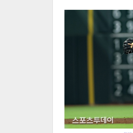
전
로그
즐겨찾기
많이 본 뉴스
최신 뉴스
연예
스포
페이
트위
댓글
밴드
네이