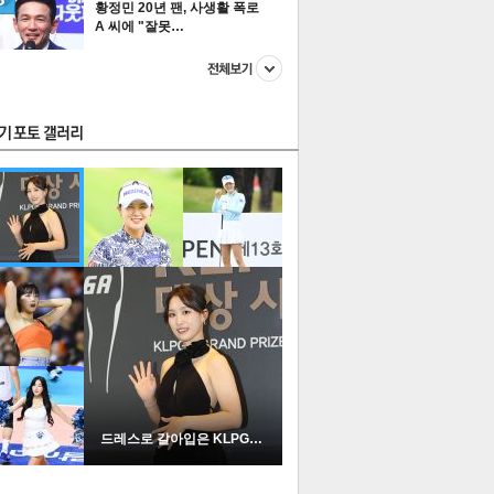
황정민 20년 팬, 사생활 폭로
A 씨에 "잘못…
스투펀
US
이 본 뉴스
스포츠
포토
드레스로 갈아입은 KLPGA …