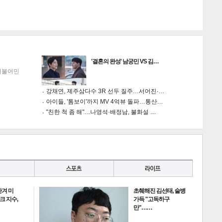
'결혼의 완성' 남궁민 VS 김…
더불어민
강채연, 제주삼다수 3R 선두 질주…서어진·…
아이들, '톰보이'까지 MV 4억뷰 돌파…통산…
"친한 척 좀 해"…나영석·배정남, 불화설 …
안겨 미
초췌해진 김선태, 술병
크 지수,
가득 "고독하구
만"……