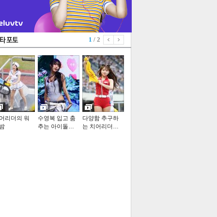
1
/ 2
어리더의 워
수영복 입고 춤
다양함 추구하
밤
추는 아이돌…
는 치어리더…