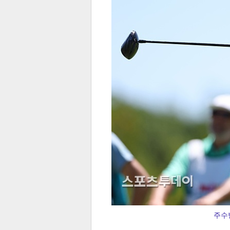
전
로그
즐겨찾기
많이 본 뉴스
최신 뉴스
연예
스포
페이
트위
댓글
밴드
네이
주수빈