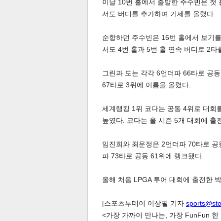
이날 10번 홀에서 출발한 주수빈은 첫 
서도 버디를 추가하며 기세를 올렸다.
순항하던 주수빈은 16번 홀에서 보기를 
서도 4번 홀과 5번 홀 연속 버디로 2
그린과 도는 각각 6언더파 66타로 공
체
인
67타로 3위에 이름을 올렸다.
세계랭킹 1위 코다는 공동 4위로 대회
높였다. 코다는 올 시즌 5개 대회에 출
임진희와 최운정은 2언더파 70타로 공동
파 73타로 공동 61위에 랭크됐다.
올해 처음 LPGA 투어 대회에 출전한 
[스포츠투데이 이상필 기자
sports@st
<가장 가까이 만나는, 가장 FunFun 