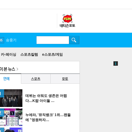
송중기
카·레이싱
스포츠칼럼
e스포츠/게임
데뷔는 쉬워도 생존은 어렵
다…K팝 아이돌 …
누에라, '뮤직뱅크' 1위…팬들
에 "영원하자…