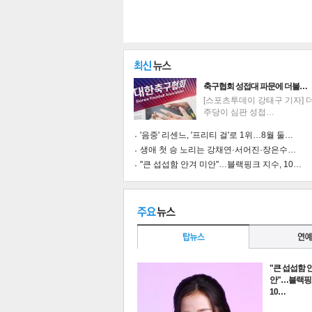
축구협회 성접대 파문에 더불…
[스포츠투데이 강태구 기자] 
주당이 심판 성접…
'음중' 리센느, '프리티 걸'로 1위…8월 둘…
생애 첫 승 노리는 강채연·서어진·장은수…
"큰 섭섭함 안겨 미안"…블랙핑크 지수, 10…
기
"큰 섭섭함 
안"…블랙핑
10…