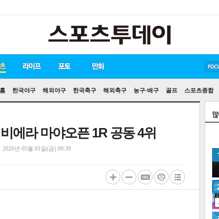
방탄소년단
손흥민
유아인
홈
한국야구
해외야구
한국축구
해외축구
농구·배구
골프
스포츠종합
리비에라 마야오픈 1R 공동 4위
정
2026년 05월 01일(금) 09:39