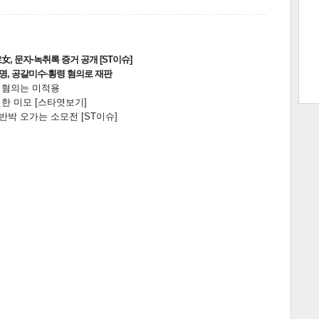
트 크
트 축
사
하기
보기
, 문자·녹취록 증거 공개 [ST이슈]
2명, 공갈미수·횡령 혐의로 재판
전 혐의는 미적용
스
한 미모 [스타엿보기]
박 오가는 소모전 [ST이슈]