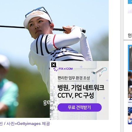
츠
라이프
포토
만화
FOC
많
연예
1
텍스
텍스
url 복
인쇄
목록
 / 사진=Gettyimages 제공
2