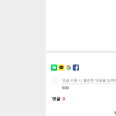
공유
유
로그
페이
트위
카카
밴드
네이