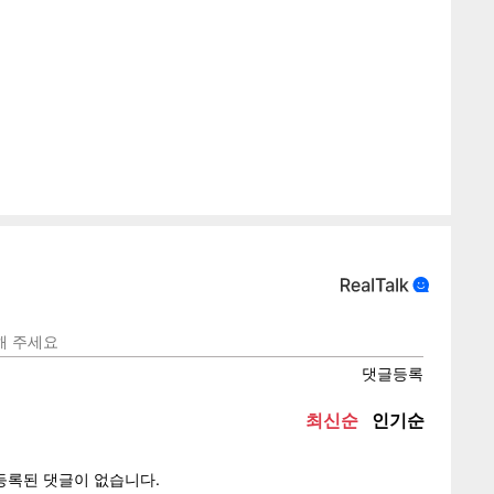
게
소
텍스
텍스
url 복
인쇄
목록