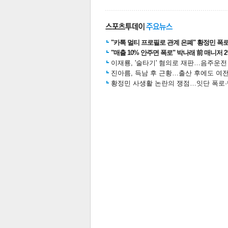
스북
터 공
달기
공유
버블
"카톡 멀티 프로필로 관계 은폐" 황정민 폭로女
"매출 10% 안주면 폭로" 박나래 前 매니저 
이재룡, '술타기' 혐의로 재판…음주운
진아름, 득남 후 근황…출산 후에도 여전
황정민 사생활 논란의 쟁점…잇단 폭로·반