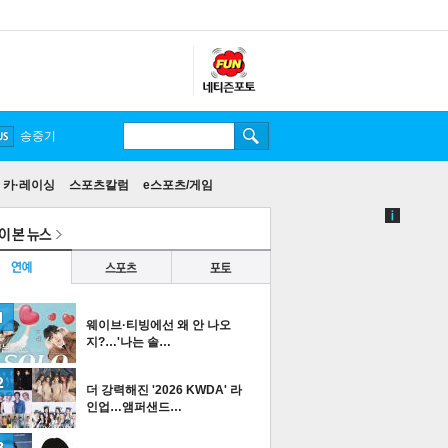
송중기
카·레이싱
스포츠칼럼
e스포츠/게임
웨이브·티빙에선 왜 안 나오
지?…'나는 솔…
더 강력해진 '2026 KWDA' 라
인업…앰퍼샌드…