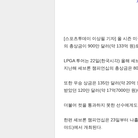
[스포츠투데이 이상필 기자] 올 시즌 
의 총상금이 900만 달러(약 133억 원)
LPGA 투어는 22일(한국시각) 올해 
지난해 셰브론 챔피언십의 총상금은 800
또한 우승 상금은 135만 달러(약 20억
받았던 120만 달러(약 17억7000만 
더불어 컷을 통과하지 못한 선수에게도 1
한편 셰브론 챔피언십은 23일부터 나흘
야드)에서 개최된다.