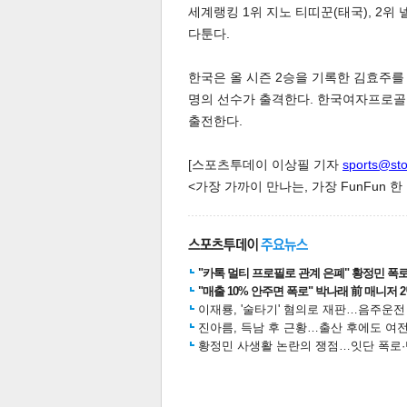
세계랭킹 1위 지노 티띠꾼(태국), 2위
다툰다.
한국은 올 시즌 2승을 기록한 김효주를 비
명의 선수가 출격한다. 한국여자프로골프
출전한다.
체
인
[스포츠투데이 이상필 기자
sports@st
<가장 가까이 만나는, 가장 FunFun 
"카톡 멀티 프로필로 관계 은폐" 황정민 폭로女
"매출 10% 안주면 폭로" 박나래 前 매니저 
이재룡, '술타기' 혐의로 재판…음주운
진아름, 득남 후 근황…출산 후에도 여전
황정민 사생활 논란의 쟁점…잇단 폭로·반