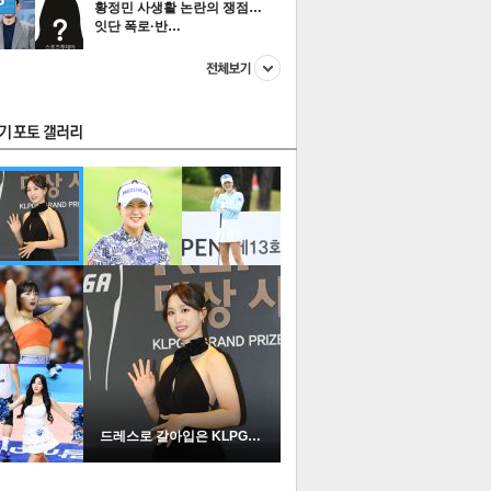
황정민 사생활 논란의 쟁점…
잇단 폭로·반…
스투펀
US
이 본 뉴스
스포츠
포토
드레스로 갈아입은 KLPGA …