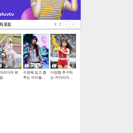
1
/ 2
어리더의 워
수영복 입고 춤
다양함 추구하
밤
추는 아이돌…
는 치어리더…