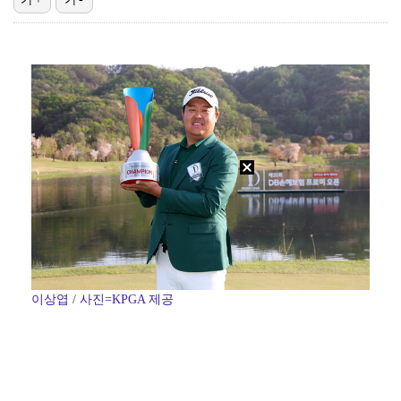
폭발물 지킨 안보현, '악마 교관' 정은채와 재회(재벌…
대놓고 '심판 마사지'로 결재 받기도…최종 결재권자는 …
외신까지 퍼지고 있는 축구협회 성접대 논란…2002 한…
보스턴, 'KBO MVP' 페디 무너뜨리며 연장 13회…
'1라운드 115위' 김민별, 2라운드 7타 줄이며 7…
이상엽 / 사진=KPGA 제공