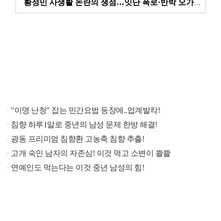
황정민 사생활 논란의 쟁점…잇단 폭로·반박 오가는 소모…