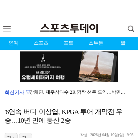
연예
스포츠
포토
스투툰
짤
최신기사 ▽
강채연, 제주삼다수 2R 깜짝 선두 도약…박민지 공동 …
폭발까지 5분…안보현·정은채, 목숨 건 사투 시작(재벌…
'6연속 버디' 이상엽, KPGA 투어 개막전 우
이강인, 아틀레티코 마드리드 첫 훈련 진행…9일 맨시티…
승…10년 만에 통산 2승
대한축구협회의 '심판 성접대'…최악의 경우 런던 올림픽…
작성 : 2026년 04월 19일(일) 19:03
가+
가-
태국에서 새 도전 시작하는 박항서 감독 "원팀 만들어 …