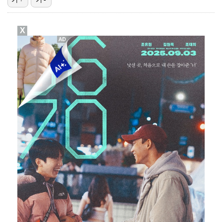
박문성 "축구협회 성접대 의혹? 사실이면 국제 망신…사…
X
"기분 맞춰주려고" 축구협회, 외국인 심판 성접대 의혹…
폭로자 "황정민, 본인 말에 책임져야…내가 사생활에 초…
'주장 완장' 김민재, 한국 떠나기 전 뮌헨 동료들에게…
방은희, 6년 지나도 생생한 母 고독사 아픔…끝내 오열…