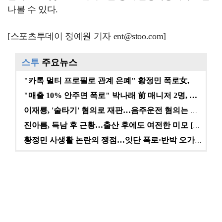
나볼 수 있다.
[스포츠투데이 정예원 기자 ent@stoo.com]
스투
주요뉴스
"카톡 멀티 프로필로 관계 은폐" 황정민 폭로女, 문자…
"매출 10% 안주면 폭로" 박나래 前 매니저 2명, …
이재룡, '술타기' 혐의로 재판…음주운전 혐의는 미적용…
진아름, 득남 후 근황…출산 후에도 여전한 미모 [스타…
황정민 사생활 논란의 쟁점…잇단 폭로·반박 오가는 소모…