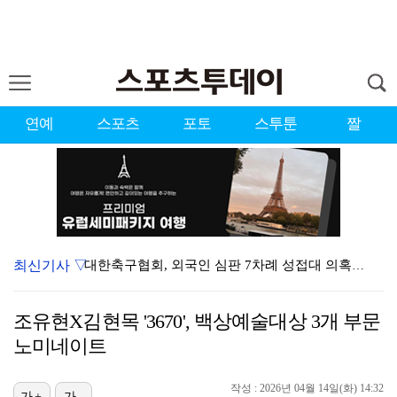
연예
스포츠
포토
스투툰
짤
최신기사 ▽
대한축구협회, 외국인 심판 7차례 성접대 의혹…이 기간…
청문회부터 압수수색·심판 성접대 의혹까지…월드컵 탈락이…
조유현X김현목 '3670', 백상예술대상 3개 부문
3승 사냥 시동 건 서교림 "샷·퍼트 만족스러워…좋은 …
노미네이트
"우산으로 때려"vs"그런 적 없다"…23기 부부 엇갈…
작성 : 2026년 04월 14일(화) 14:32
가+
가-
박지훈, 9월 잠실실내체육관서 앙코르 콘서트 개최