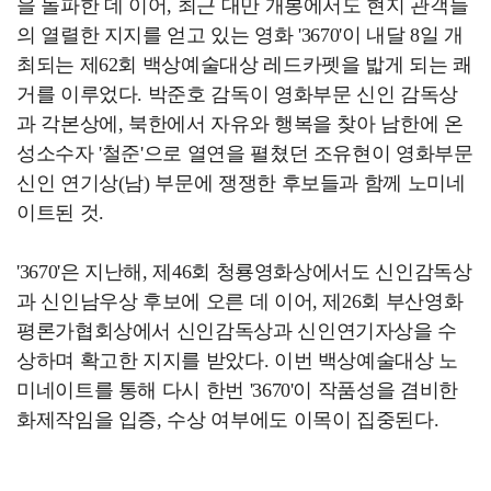
을 돌파한 데 이어, 최근 대만 개봉에서도 현지 관객들
의 열렬한 지지를 얻고 있는 영화 '3670'이 내달 8일 개
최되는 제62회 백상예술대상 레드카펫을 밟게 되는 쾌
거를 이루었다. 박준호 감독이 영화부문 신인 감독상
과 각본상에, 북한에서 자유와 행복을 찾아 남한에 온
성소수자 '철준'으로 열연을 펼쳤던 조유현이 영화부문
신인 연기상(남) 부문에 쟁쟁한 후보들과 함께 노미네
이트된 것.
'3670'은 지난해, 제46회 청룡영화상에서도 신인감독상
과 신인남우상 후보에 오른 데 이어, 제26회 부산영화
평론가협회상에서 신인감독상과 신인연기자상을 수
상하며 확고한 지지를 받았다. 이번 백상예술대상 노
미네이트를 통해 다시 한번 '3670'이 작품성을 겸비한
화제작임을 입증, 수상 여부에도 이목이 집중된다.