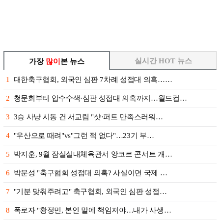
실시간 HOT 뉴스
가장
많이
본 뉴스
1
대한축구협회, 외국인 심판 7차례 성접대 의혹……
2
청문회부터 압수수색·심판 성접대 의혹까지…월드컵…
3
3승 사냥 시동 건 서교림 "샷·퍼트 만족스러워…
4
"우산으로 때려"vs"그런 적 없다"…23기 부…
5
박지훈, 9월 잠실실내체육관서 앙코르 콘서트 개…
6
박문성 "축구협회 성접대 의혹? 사실이면 국제 …
7
"기분 맞춰주려고" 축구협회, 외국인 심판 성접…
8
폭로자 "황정민, 본인 말에 책임져야…내가 사생…