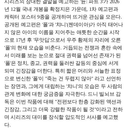
시리즈의 장대한 결말을 예고하는 '듄: 파트 3'가 2026
년 12월 국내 개봉을 확정지은 가운데, 1차 예고편과
캐릭터 포스터 9종을 공개하며 뜨거운 관심을 모은다.
공개된 예고편은 '폴'과 '챠니'(젠데이아)가 아직 태어나
지 않은 아이의 이름을 지어주는 애틋한 순간을 시작
으로 17년 후 '무앗딥'으로서 우주 황제의 자리에 오른
'폴'의 현재 모습을 비춘다. 거듭되는 전쟁과 혼란 속에
서 미래를 보는 눈으로 절대 권력을 넘어선 존재가 된
'폴'은 정치, 종교, 권력을 둘러싼 갈등의 중심에 서게
되며 긴장감을 더한다. 특히 짧은 머리와 서늘한 표정
으로 변신한 '폴'이 "죽는 건 두렵지 않아" 라고 선언하
는 장면과, 그에게 대립하는 '챠니'의 모습은 두 사람의
관계 변화에 대한 궁금증을 자극한다. 드니 빌뇌브 감
독은 이번 작품에 대해 "전편보다 한층 강화된 액션과
긴장감, 그리고 더욱 강렬한 작품이 될 것"이라고 전하
며 시리즈의 대미를 장식할 압도적인 서사를 예고했
다.