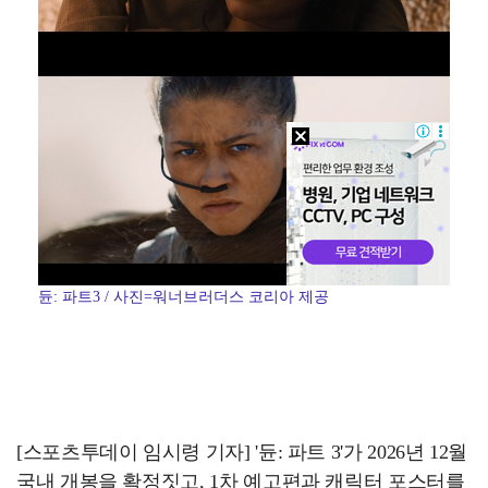
듄: 파트3 / 사진=워너브러더스 코리아 제공
[스포츠투데이 임시령 기자] '듄: 파트 3'가 2026년 12월
국내 개봉을 확정짓고, 1차 예고편과 캐릭터 포스터를