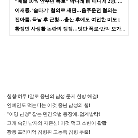
"매출 10% 안주면 폭로" 박나래 前 매니저 2명, …
이재룡, '술타기' 혐의로 재판…음주운전 혐의는 미적용…
진아름, 득남 후 근황…출산 후에도 여전한 미모 [스타…
황정민 사생활 논란의 쟁점…잇단 폭로·반박 오가는 소모…