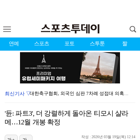
연예
스포츠
포토
스투툰
짤
최신기사 ▽
대한축구협회, 외국인 심판 7차례 성접대 의혹…이 기간…
청문회부터 압수수색·심판 성접대 의혹까지…월드컵 탈락이…
'듄: 파트3', 더 강렬하게 돌아온 티모시 샬라
3승 사냥 시동 건 서교림 "샷·퍼트 만족스러워…좋은 …
메…12월 개봉 확정
"우산으로 때려"vs"그런 적 없다"…23기 부부 엇갈…
작성 : 2026년 03월 19일(목) 12:14
가+
가-
박지훈, 9월 잠실실내체육관서 앙코르 콘서트 개최