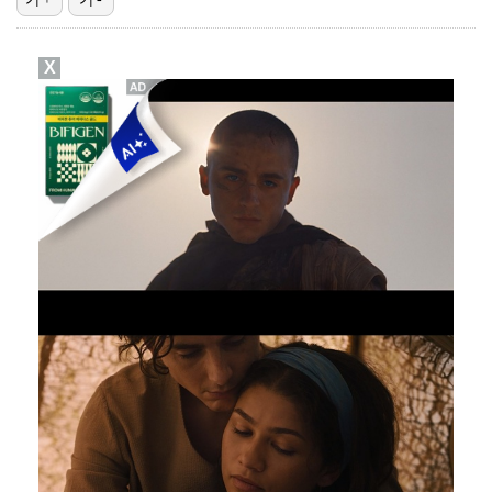
박문성 "축구협회 성접대 의혹? 사실이면 국제 망신…사…
X
"기분 맞춰주려고" 축구협회, 외국인 심판 성접대 의혹…
폭로자 "황정민, 본인 말에 책임져야…내가 사생활에 초…
'주장 완장' 김민재, 한국 떠나기 전 뮌헨 동료들에게…
방은희, 6년 지나도 생생한 母 고독사 아픔…끝내 오열…