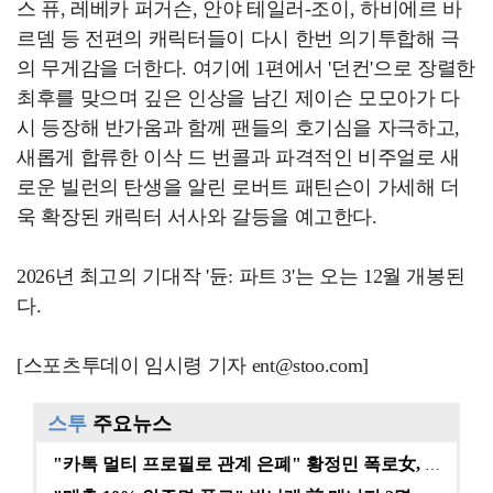
스 퓨, 레베카 퍼거슨, 안야 테일러-조이, 하비에르 바
르뎀 등 전편의 캐릭터들이 다시 한번 의기투합해 극
의 무게감을 더한다. 여기에 1편에서 '던컨'으로 장렬한
최후를 맞으며 깊은 인상을 남긴 제이슨 모모아가 다
시 등장해 반가움과 함께 팬들의 호기심을 자극하고,
새롭게 합류한 이삭 드 번콜과 파격적인 비주얼로 새
로운 빌런의 탄생을 알린 로버트 패틴슨이 가세해 더
욱 확장된 캐릭터 서사와 갈등을 예고한다.
2026년 최고의 기대작 '듄: 파트 3'는 오는 12월 개봉된
다.
[스포츠투데이 임시령 기자 ent@stoo.com]
스투
주요뉴스
"카톡 멀티 프로필로 관계 은폐" 황정민 폭로女, 문자…