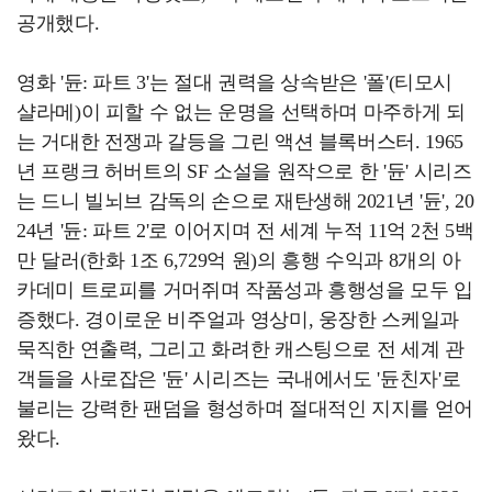
공개했다.
영화 '듄: 파트 3'는 절대 권력을 상속받은 '폴'(티모시
샬라메)이 피할 수 없는 운명을 선택하며 마주하게 되
는 거대한 전쟁과 갈등을 그린 액션 블록버스터. 1965
년 프랭크 허버트의 SF 소설을 원작으로 한 '듄' 시리즈
는 드니 빌뇌브 감독의 손으로 재탄생해 2021년 '듄', 20
24년 '듄: 파트 2'로 이어지며 전 세계 누적 11억 2천 5백
만 달러(한화 1조 6,729억 원)의 흥행 수익과 8개의 아
카데미 트로피를 거머쥐며 작품성과 흥행성을 모두 입
증했다. 경이로운 비주얼과 영상미, 웅장한 스케일과
묵직한 연출력, 그리고 화려한 캐스팅으로 전 세계 관
객들을 사로잡은 '듄' 시리즈는 국내에서도 '듄친자'로
불리는 강력한 팬덤을 형성하며 절대적인 지지를 얻어
왔다.