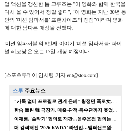
얼 액션을 갱신한 톰 크루즈는 "이 영화와 함께 한국을
다시 올 수 있어서 정말 좋다", "이 영화는 지난 30년 동
안의 '미션 임파서블' 프랜차이즈의 정점"이라며 영화
에 대한 남다른 애정을 전했다.
'미션 임파서블'의 8번째 이야기 '미션 임파서블: 파이
널 레코닝'은 오는 17일 개봉 예정이다.
[스포츠투데이 임시령 기자 ent@stoo.com]
스투
주요뉴스
"카톡 멀티 프로필로 관계 은폐" 황정민 폭로女, 문자…
한숨 돌린 韓 극장가, 매출·관객·특수관까지 웃었다 […
이재룡, '술타기' 혐의로 재판…음주운전 혐의는 미적용…
더 강력해진 '2026 KWDA' 라인업…앰퍼샌드원·나…