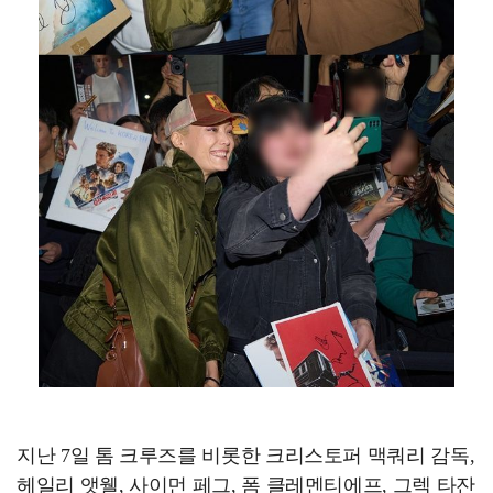
지난 7일 톰 크루즈를 비롯한 크리스토퍼 맥쿼리 감독,
헤일리 앳웰, 사이먼 페그, 폼 클레멘티에프, 그렉 타잔