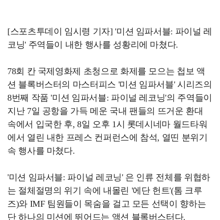
[스포츠투데이 임시령 기자] '미션 임파서블: 파이널 레
코닝' 주역들이 내한 행사를 성황리에 마쳤다.
78회 칸 국제영화제 초청으로 화제를 모으는 첩보 액
션 블록버스터의 마스터피스 '미션 임파서블' 시리즈의
8번째 작품 '미션 임파서블: 파이널 레코닝'의 주역들이
지난 7일 공항을 가득 메운 국내 팬들의 뜨거운 환대
속에서 입국한 후, 8일 오후 1시 롯데시네마 월드타워
에서 열린 내한 프레스 컨퍼런스에 참석, 열띤 분위기
속 행사를 마쳤다.
'미션 임파서블: 파이널 레코닝' 은 인류 전체를 위협하
는 절체절명의 위기 속에 내몰린 '에단 헌트'(톰 크루
즈)와 IMF 팀원들이 목숨을 걸고 모든 선택이 향하는
단 하나의 미션에 뛰어드는 액션 블록버스터다.