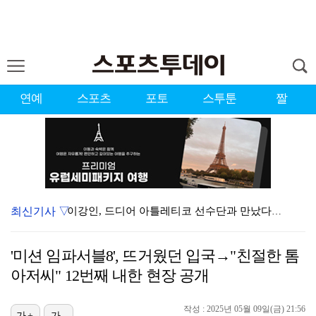
연예
스포츠
포토
스투툰
짤
최신기사 ▽
이강인, 드디어 아틀레티코 선수단과 만났다…시메오네 감…
대한축구협회, 외국인 심판 7차례 성접대 의혹…이 기간…
'미션 임파서블8', 뜨거웠던 입국→"친절한 톰
KBO, 기록적인 폭염으로 9일까지 리그 중단…내달 6…
아저씨" 12번째 내한 현장 공개
박지훈, 9월 잠실실내체육관서 앙코르 콘서트 개최
작성 : 2025년 05월 09일(금) 21:56
가+
가-
"기분 맞춰주려고" 축구협회, 외국인 심판 성접대 의혹…