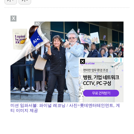
3승 사냥 시동 건 서교림 "샷·퍼트 만족스러워…좋은 …
X
'주장 완장' 김민재, 한국 떠나기 전 뮌헨 동료들에게…
폭로자 "황정민, 본인 말에 책임져야…내가 사생활에 초…
박문성 "축구협회 성접대 의혹? 사실이면 국제 망신…사…
"매출 10% 안주면 폭로" 박나래 前 매니저 2명, …
미션 임파서블: 파이널 레코닝 / 사진=롯데엔터테인먼트, 게
티 이미지 제공